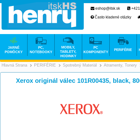
eshop@itsk.sk
+421
Často kladené otázky
MOBILY,
JARNÉ
PC,
PC
PERIFÉRIE
TABLETY,
POMÔCKY
NOTEBOOKY
KOMPONENTY
HODINKY
Hlavná Strana
PERIFÉRIE
Spotrebný Materiál
Atramenty, Tonery
>
>
>
Xerox originál válec 101R00435, black, 8