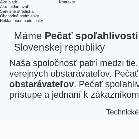
Ako platiť
Kontakty
Ako reklamovať
Servisné strediská
Obchodné podmienky
Reklamačné podmienky
Máme
Pečať spoľahlivosti
Slovenskej republiky
Naša spoločnosť patrí medzi tie
verejných obstarávateľov. Pečať 
obstarávateľov
. Pečať spoľahli
prístupe a jednaní k zákazníkom a
Technické
Â
Â
Â