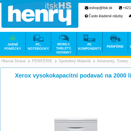
eshop@itsk.sk
+421
Často kladené otázky
MOBILY,
JARNÉ
PC,
PC
PERIFÉRIE
TABLETY,
POMÔCKY
NOTEBOOKY
KOMPONENTY
HODINKY
Hlavná Strana
PERIFÉRIE
Spotrebný Materiál
Atramenty, Tonery
>
>
>
Xerox vysokokapacitní podavač na 2000 l