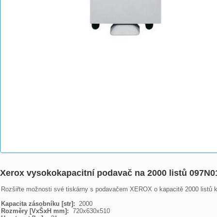
Xerox vysokokapacitní podavač na 2000 listů 097N0
Rozšiřte možnosti své tiskárny s podavačem XEROX o kapacitě 2000 listů ko
Kapacita zásobníku [str]: 
Rozměry [VxŠxH mm]: 