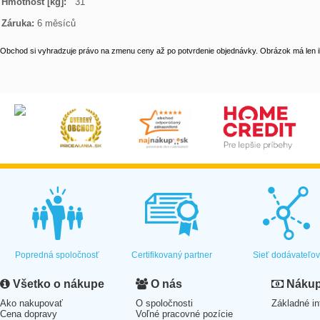
Hmotnost [kg]: 
  31

Záruka:
 6 měsíců
Obchod si vyhradzuje právo na zmenu ceny až po potvrdenie objednávky. Obrázok má len il
Popredná spoločnosť
Certifikovaný partner
Sieť dodávateľo
Všetko o nákupe
O nás
Nákup 
Ako nakupovať
O spoločnosti
Základné in
Cena dopravy
Voľné pracovné pozície