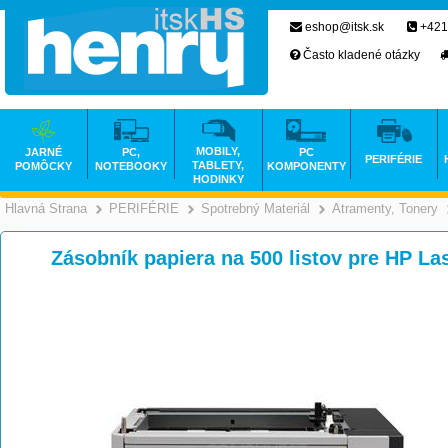
eshop@itsk.sk
+421
Často kladené otázky
MOBILY,
JARNÉ
PC,
PC
PERIFÉRIE
TABLETY,
POMÔCKY
NOTEBOOKY
KOMPONENTY
HODINKY
Hlavná Strana
PERIFÉRIE
Spotrebný Materiál
Atramenty, Tonery
>
>
>
Zásobník papiera na 500 listov pre HP L