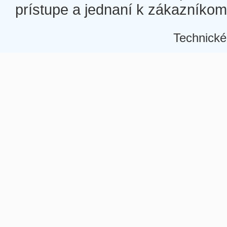
prístupe a jednaní k zákazníkom a
Technické
Â
Â
Â