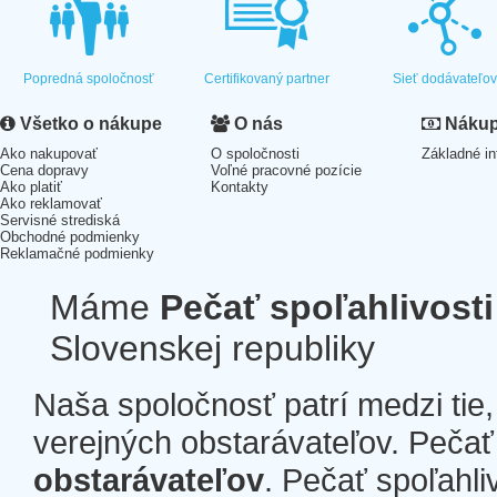
Popredná spoločnosť
Certifikovaný partner
Sieť dodávateľo
Všetko o nákupe
O nás
Nákup 
Ako nakupovať
O spoločnosti
Základné in
Cena dopravy
Voľné pracovné pozície
Ako platiť
Kontakty
Ako reklamovať
Servisné strediská
Obchodné podmienky
Reklamačné podmienky
Máme
Pečať spoľahlivosti
Slovenskej republiky
Naša spoločnosť patrí medzi tie
verejných obstarávateľov. Pečať 
obstarávateľov
. Pečať spoľahli