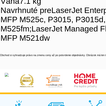
Váha7.1 kg
Navrhnuté preLaserJet Ente
MFP M525c, P3015, P3015d,
M525fm;LaserJet Managed F
MFP M521dw
Obchod si vyhradzuje právo na zmenu ceny až po potvrdenie objednávky. Obrázok má len il