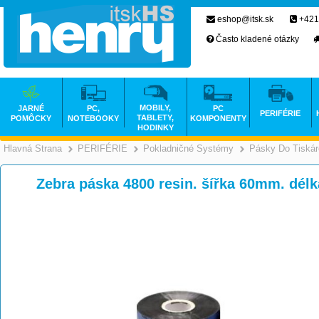
eshop@itsk.sk
+421
Často kladené otázky
MOBILY,
JARNÉ
PC,
PC
PERIFÉRIE
TABLETY,
POMÔCKY
NOTEBOOKY
KOMPONENTY
HODINKY
Hlavná Strana
PERIFÉRIE
Pokladničné Systémy
Pásky Do Tiskár
>
>
Zebra páska 4800 resin. šířka 60mm. dé