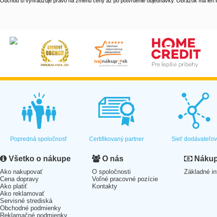
Obchod si vyhradzuje právo na zmenu ceny až po potvrdenie objednávky. Obrázok má len il
Popredná spoločnosť
Certifikovaný partner
Sieť dodávateľo
Všetko o nákupe
O nás
Nákup 
Ako nakupovať
O spoločnosti
Základné in
Cena dopravy
Voľné pracovné pozície
Ako platiť
Kontakty
Ako reklamovať
Servisné strediská
Obchodné podmienky
Reklamačné podmienky