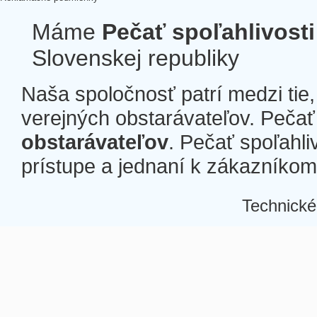
Máme
Pečať spoľahlivosti
Slovenskej republiky
Naša spoločnosť patrí medzi tie
verejných obstarávateľov. Pečať 
obstarávateľov
. Pečať spoľahli
prístupe a jednaní k zákazníkom a
Technické
Â
Â
Â