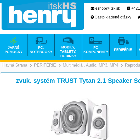
eshop@itsk.sk
+421
Často kladené otázky
MOBILY,
JARNÉ
PC,
PC
PERIFÉRIE
TABLETY,
POMÔCKY
NOTEBOOKY
KOMPONENTY
HODINKY
Hlavná Strana
PERIFÉRIE
Multimédiá , Audio, MP3, MP4
Reprodu
>
>
zvuk. systém TRUST Tytan 2.1 Speaker Se