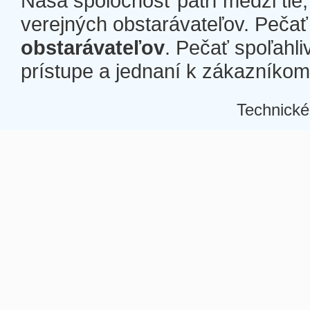
Naša spoločnosť patrí medzi tie
verejných obstarávateľov. Pečať 
obstarávateľov
. Pečať spoľahli
prístupe a jednaní k zákazníkom a
Technické
Â
Â
Â