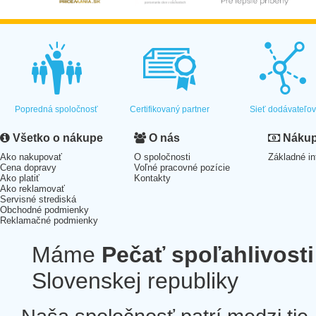
Popredná spoločnosť
Certifikovaný partner
Sieť dodávateľo
Všetko o nákupe
O nás
Nákup 
Ako nakupovať
O spoločnosti
Základné in
Cena dopravy
Voľné pracovné pozície
Ako platiť
Kontakty
Ako reklamovať
Servisné strediská
Obchodné podmienky
Reklamačné podmienky
Máme
Pečať spoľahlivosti
Slovenskej republiky