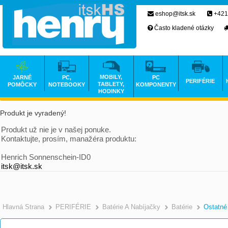
eshop@itsk.sk
+421
Často kladené otázky
MOBILY,
JARNÉ
PC,
PC
PERIFÉRIE
TABLETY,
POMÔCKY
NOTEBOOKY
KOMPONENTY
HODINKY
Produkt je vyradený!
Produkt už nie je v našej ponuke.
Kontaktujte, prosím, manažéra produktu:
Henrich Sonnenschein-ID0
itsk@itsk.sk
Hlavná Strana
PERIFÉRIE
Batérie A Nabíjačky
Batérie
Ostatné