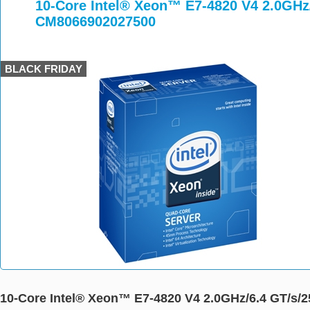
>
>
>
10-Core Intel® Xeon™ E7-4820 V4 2.0GHz
CM8066902027500
BLACK FRIDAY
10-Core Intel® Xeon™ E7-4820 V4 2.0GHz/6.4 GT/s