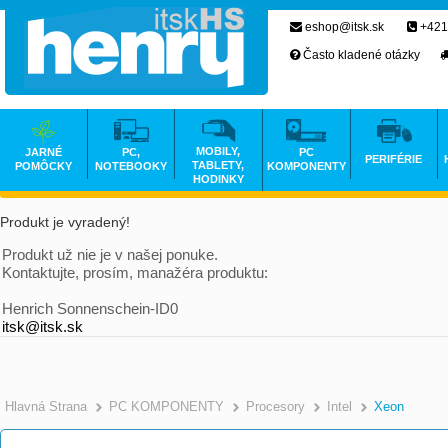
eshop@itsk.sk
+421
Často kladené otázky
MOBILY,
JARNÉ
PC,
PC
PERIFÉRIE
TABLETY,
POMÔCKY
NOTEBOOKY
KOMPONENTY
HODINKY
Produkt je vyradený!
Produkt už nie je v našej ponuke.
Kontaktujte, prosím, manažéra produktu:
Henrich Sonnenschein-ID0
itsk@itsk.sk
Hlavná Strana
PC KOMPONENTY
Procesory
Intel
Xeon