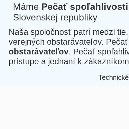
Máme
Pečať spoľahlivosti
Slovenskej republiky
Naša spoločnosť patrí medzi tie
verejných obstarávateľov. Pečať 
obstarávateľov
. Pečať spoľahli
prístupe a jednaní k zákazníkom a
Technické
Â
Â
Â