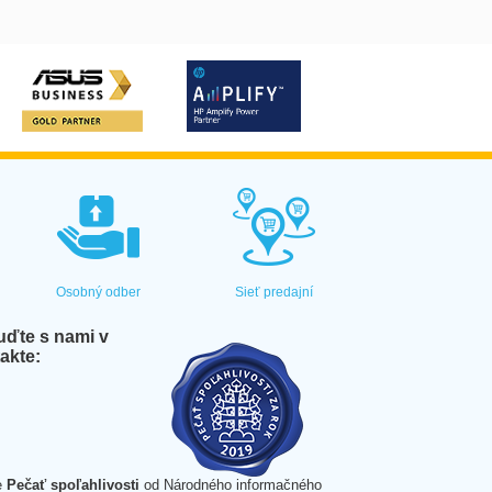
Osobný odber
Sieť predajní
ďte s nami v
akte:
e
Pečať spoľahlivosti
od Národného informačného