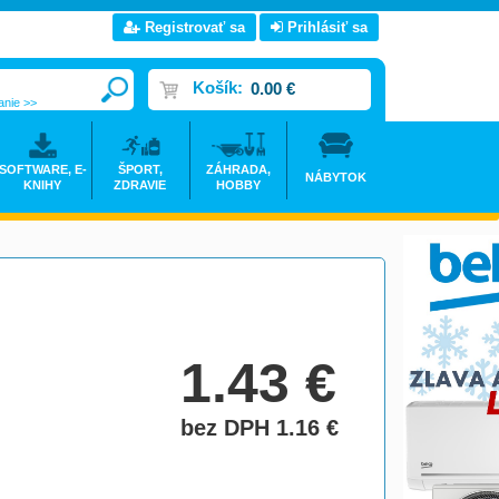
Registrovať sa
Prihlásiť sa
Košík:
0.00 €
anie >>
SOFTWARE, E-
ŠPORT,
ZÁHRADA,
NÁBYTOK
KNIHY
ZDRAVIE
HOBBY
1.43
€
bez DPH 1.16
€
do košíka