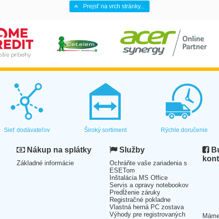
Prejsť na vrch stránky...
Sieť dodávateľov
Široký sortiment
Rýchle doručenie
Nákup na splátky
Služby
Bu
kont
Základné informácie
Ochráňte vaše zariadenia s
ESETom
Inštalácia MS Office
Servis a opravy notebookov
Predĺženie záruky
Registračné pokladne
Vlastná herná PC zostava
Výhody pre registrovaných
Mám