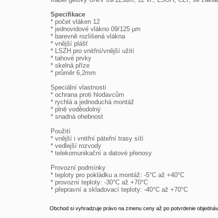
Specifikace

* počet vláken 12

* jednovidové vlákno 09/125 µm

* barevně rozlišená vlákna

* vnější plášť

* LSZH pro vnitřní/vnější užití

* tahové prvky

* skelná příze

* průměr 6,2mm

Speciální vlastnosti

* ochrana proti hlodavcům

* rychlá a jednoduchá montáž

* plně voděodolný

* snadná ohebnost

Použití

* vnější i vnitřní páteřní trasy sítí

* vedlejší rozvody

* telekomunikační a datové přenosy

Provozní podmínky

* teploty pro pokládku a montáž: -5°C až +40°C

* provozní teploty: -30°C až +70°C

* přepravní a skladovací teploty: -40°C až +70°C
Obchod si vyhradzuje právo na zmenu ceny až po potvrdenie objednávk