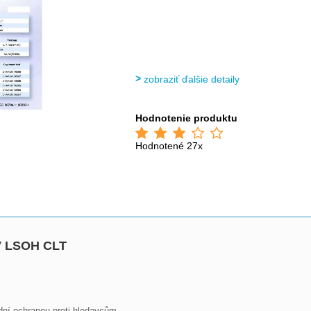
zobraziť ďalšie detaily
Hodnotenie produktu
Hodnotené 27x
IV LSOH CLT
ní ochranou proti hlodavcům
