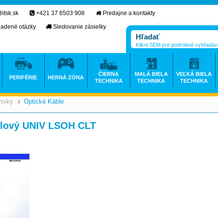
itsk.sk
+421 37 6503 908
Predajne a kontakty
ladené otázky
Sledovanie zásielky
Klikni SEM pre podrobné vyhľadáv
ČIERNA
MALÁ BIELA
VEĽKÁ BIELA
PERIFÉRIE
HERNÁ ZÓNA
TECHNIKA
TECHNIKA
TECHNIKA
Prvky
Optické Káble
>
>
gelový UNIV LSOH CLT