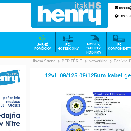
eshop@
Často k
MOBILY,
JARNÉ
PC,
PC
TABLETY,
POMÔCKY
NOTEBOOKY
KOMPONENTY
HODINKY
Hlavná Strana
PERIFÉRIE
Networking
Pasívne 
>
>
12vl. 09/125 09/125um kabel 