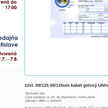
12vl. 09/125 09/125um kabel gelový UN
Obchodní info:

Cena uvedena za 1m, do objednávky vložte počet

udávající délku v metrech.

Kabel gelový UNIV 09/125um, 12 vl., LSOH, CLT, se základ