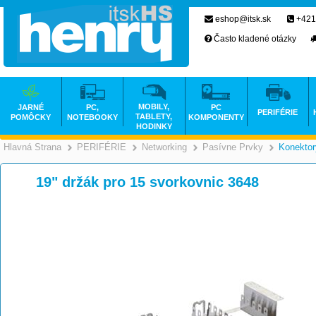
eshop@itsk.sk
+421
Často kladené otázky
MOBILY,
JARNÉ
PC,
PC
PERIFÉRIE
TABLETY,
POMÔCKY
NOTEBOOKY
KOMPONENTY
HODINKY
Hlavná Strana
PERIFÉRIE
Networking
Pasívne Prvky
Konektor
>
>
>
19" držák pro 15 svorkovnic 3648