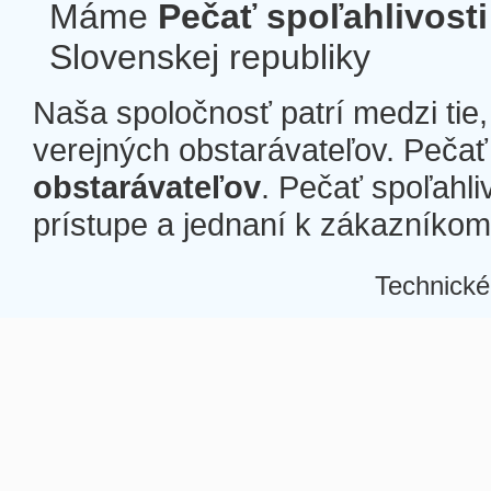
Máme
Pečať spoľahlivosti
Slovenskej republiky
Naša spoločnosť patrí medzi tie
verejných obstarávateľov. Pečať 
obstarávateľov
. Pečať spoľahli
prístupe a jednaní k zákazníkom a
Technické
Â
Â
Â