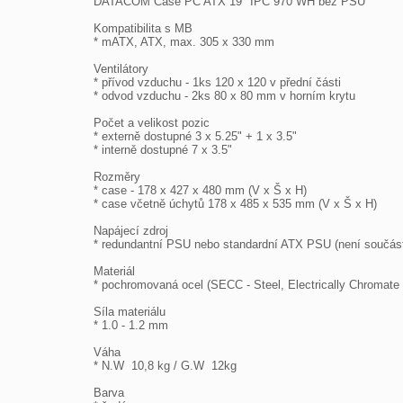
DATACOM Case PC ATX 19" IPC 970 WH bez PSU

Kompatibilita s MB

* mATX, ATX, max. 305 x 330 mm

Ventilátory

* přívod vzduchu - 1ks 120 x 120 v přední části

* odvod vzduchu - 2ks 80 x 80 mm v horním krytu

Počet a velikost pozic

* externě dostupné 3 x 5.25" + 1 x 3.5"

* interně dostupné 7 x 3.5"

Rozměry

* case - 178 x 427 x 480 mm (V x Š x H)

* case včetně úchytů 178 x 485 x 535 mm (V x Š x H)

Napájecí zdroj

* redundantní PSU nebo standardní ATX PSU (není součásti
Materiál

* pochromovaná ocel (SECC - Steel, Electrically Chromate 
Síla materiálu

* 1.0 - 1.2 mm

Váha

* N.W  10,8 kg / G.W  12kg

Barva
