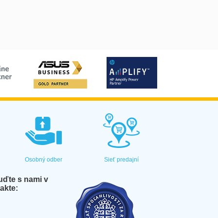
Osobný odber
Sieť predajní
ďte s nami v
akte: