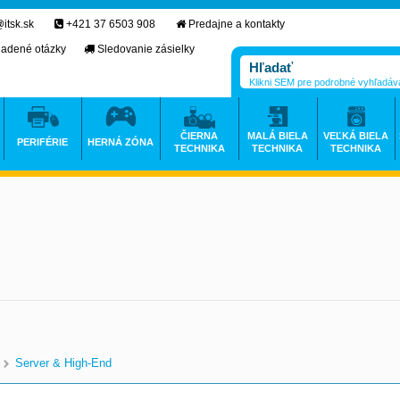
itsk.sk
+421 37 6503 908
Predajne a kontakty
ladené otázky
Sledovanie zásielky
Klikni SEM pre podrobné vyhľadáv
ČIERNA
MALÁ BIELA
VEĽKÁ BIELA
PERIFÉRIE
HERNÁ ZÓNA
TECHNIKA
TECHNIKA
TECHNIKA
Server & High-End