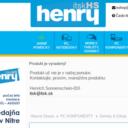
eshop@
Často k
MOBILY,
JARNÉ
PC,
PC
TABLETY,
POMÔCKY
NOTEBOOKY
KOMPONENTY
HODINKY
Produkt je vyradený!
Produkt už nie je v našej ponuke.
Kontaktujte, prosím, manažéra produktu:
Henrich Sonnenschein-ID0
itsk@itsk.sk
Hlavná Strana
PC KOMPONENTY
Skrinky A Zdroje