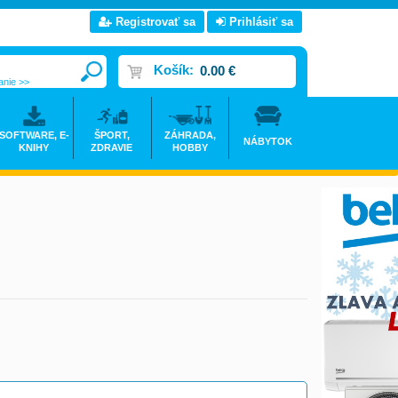
Registrovať sa
Prihlásiť sa
Košík:
0.00 €
anie >>
SOFTWARE, E-
ŠPORT,
ZÁHRADA,
NÁBYTOK
KNIHY
ZDRAVIE
HOBBY