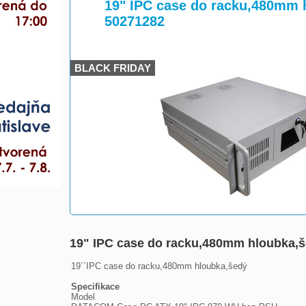
>
19" IPC case do racku,480mm 
50271282
BLACK FRIDAY
19" IPC case do racku,480mm hloubka,
19´´IPC case do racku,480mm hloubka,šedý

Specifikace

Model
