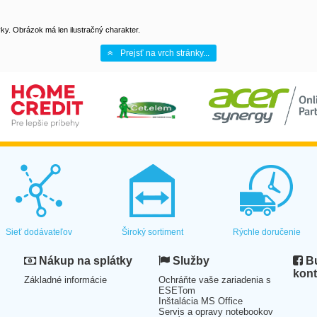
y. Obrázok má len ilustračný charakter.
Prejsť na vrch stránky...
Sieť dodávateľov
Široký sortiment
Rýchle doručenie
Nákup na splátky
Služby
Bu
kont
Základné informácie
Ochráňte vaše zariadenia s
ESETom
Inštalácia MS Office
Servis a opravy notebookov