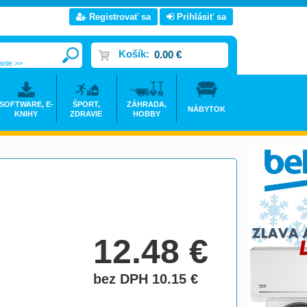
Registrovať sa
Prihlásiť sa
Košík:
0.00 €
anie >>
SOFTWARE, E-
ŠPORT,
ZÁHRADA,
NÁBYTOK
KNIHY
ZDRAVIE
HOBBY
12.48
€
bez DPH 10.15
€