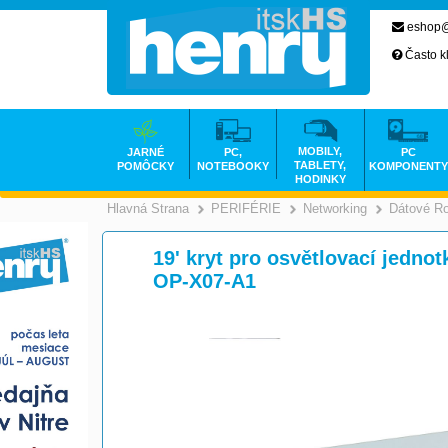
eshop@
Často k
MOBILY,
JARNÉ
PC,
PC
TABLETY,
POMÔCKY
NOTEBOOKY
KOMPONENTY
HODINKY
Hlavná Strana
PERIFÉRIE
Networking
Dátové R
>
>
19' kryt pro osvětlovací jed
OP-X07-A1