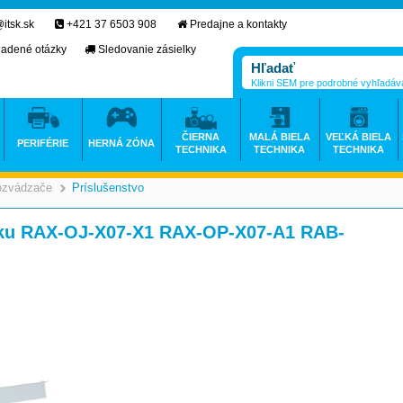
itsk.sk
+421 37 6503 908
Predajne a kontakty
ladené otázky
Sledovanie zásielky
Klikni SEM pre podrobné vyhľadáv
ČIERNA
MALÁ BIELA
VEĽKÁ BIELA
PERIFÉRIE
HERNÁ ZÓNA
TECHNIKA
TECHNIKA
TECHNIKA
ozvádzače
Príslušenstvo
>
>
notku RAX-OJ-X07-X1 RAX-OP-X07-A1 RAB-