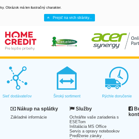
y. Obrázok má len ilustračný charakter.
Prejsť na vrch stránky...
Sieť dodávateľov
Široký sortiment
Rýchle doručenie
Nákup na splátky
Služby
Bu
kont
Základné informácie
Ochráňte vaše zariadenia s
ESETom
Inštalácia MS Office
Servis a opravy notebookov
Predĺženie záruky