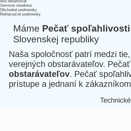
Ako reklamovať
Servisné strediská
Obchodné podmienky
Reklamačné podmienky
Máme
Pečať spoľahlivosti
Slovenskej republiky
Naša spoločnosť patrí medzi tie
verejných obstarávateľov. Pečať 
obstarávateľov
. Pečať spoľahli
prístupe a jednaní k zákazníkom a
Technické
Â
Â
Â