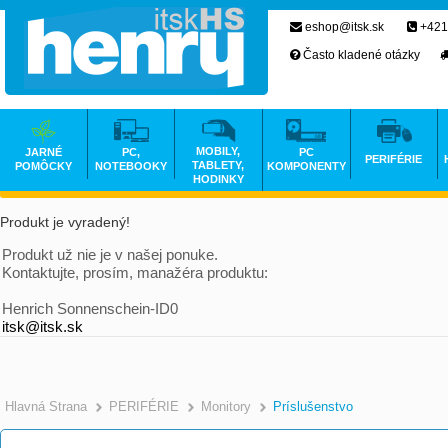
eshop@itsk.sk
+421
Často kladené otázky
MOBILY,
JARNÉ
PC,
PC
PERIFÉRIE
TABLETY,
POMÔCKY
NOTEBOOKY
KOMPONENTY
HODINKY
Produkt je vyradený!
Produkt už nie je v našej ponuke.
Kontaktujte, prosím, manažéra produktu:
Henrich Sonnenschein-ID0
itsk@itsk.sk
Hlavná Strana
PERIFÉRIE
Monitory
Príslušenstvo