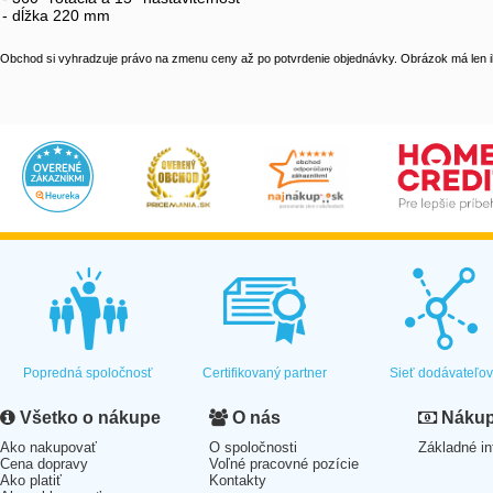
- dĺžka 220 mm
Obchod si vyhradzuje právo na zmenu ceny až po potvrdenie objednávky. Obrázok má len il
Popredná spoločnosť
Certifikovaný partner
Sieť dodávateľo
Všetko o nákupe
O nás
Nákup 
Ako nakupovať
O spoločnosti
Základné in
Cena dopravy
Voľné pracovné pozície
Ako platiť
Kontakty