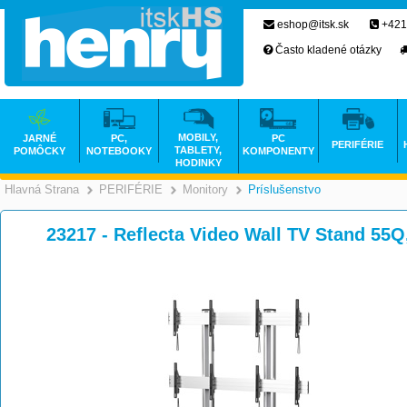
eshop@itsk.sk
+421
Často kladené otázky
MOBILY,
JARNÉ
PC,
PC
PERIFÉRIE
TABLETY,
POMÔCKY
NOTEBOOKY
KOMPONENTY
HODINKY
Hlavná Strana
PERIFÉRIE
Monitory
Príslušenstvo
>
>
>
23217 - Reflecta Video Wall TV Stand 55Q,