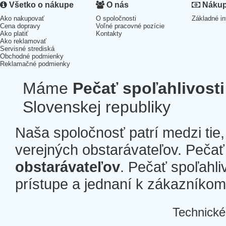
Všetko o nákupe
O nás
Nákup 
Ako nakupovať
O spoločnosti
Základné in
Cena dopravy
Voľné pracovné pozície
Ako platiť
Kontakty
Ako reklamovať
Servisné strediská
Obchodné podmienky
Reklamačné podmienky
Máme
Pečať spoľahlivosti
Slovenskej republiky
Naša spoločnosť patrí medzi tie
verejných obstarávateľov. Pečať 
obstarávateľov
. Pečať spoľahli
prístupe a jednaní k zákazníkom a
Technické
Â