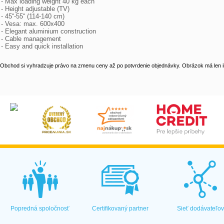
- Max loading weight 40 kg each

- Height adjustable (TV)

- 45“-55“ (114-140 cm)

- Vesa: max. 600x400

- Elegant aluminium construction

- Cable management

- Easy and quick installation
Obchod si vyhradzuje právo na zmenu ceny až po potvrdenie objednávky. Obrázok má len il
Popredná spoločnosť
Certifikovaný partner
Sieť dodávateľo