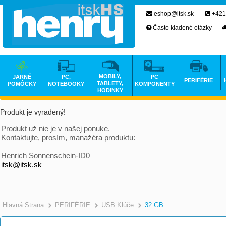
eshop@itsk.sk
+421
Často kladené otázky
MOBILY,
JARNÉ
PC,
PC
PERIFÉRIE
TABLETY,
POMÔCKY
NOTEBOOKY
KOMPONENTY
HODINKY
Produkt je vyradený!
Produkt už nie je v našej ponuke.
Kontaktujte, prosím, manažéra produktu:
Henrich Sonnenschein-ID0
itsk@itsk.sk
Hlavná Strana
PERIFÉRIE
USB Klúče
32 GB