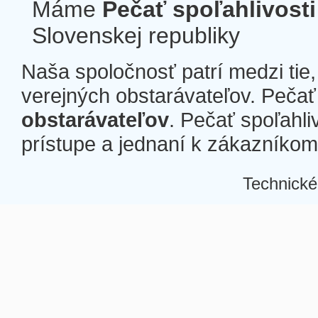
Máme
Pečať spoľahlivosti
Slovenskej republiky
Naša spoločnosť patrí medzi tie
verejných obstarávateľov. Pečať 
obstarávateľov
. Pečať spoľahli
prístupe a jednaní k zákazníkom a
Technické
Â
Â
Â