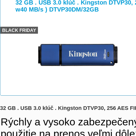
>
>
>
32 GB . USB 3.0 klúč . Kingston DTVP30, 
w40 MB/s ) DTVP30DM/32GB
BLACK FRIDAY
32 GB . USB 3.0 klúč . Kingston DTVP30, 256 AES 
Rýchly a vysoko zabezpečený 
použitie na prenos veľmi dôle