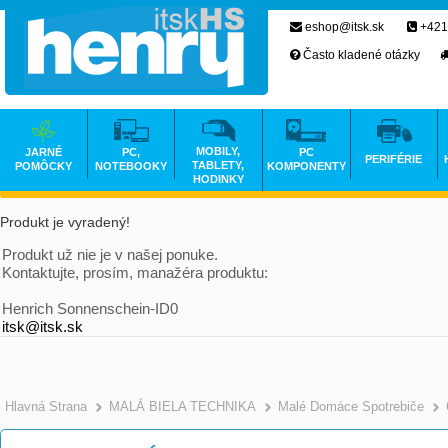
eshop@itsk.sk
+421
Často kladené otázky
MOBILY,
JARNÉ
PC,
PC
PERIFÉRIE
TABLETY,
POMÔCKY
NOTEBOOKY
KOMPONENTY
HODINKY
Produkt je vyradený!
Produkt už nie je v našej ponuke.
Kontaktujte, prosím, manažéra produktu:
Henrich Sonnenschein-ID0
itsk@itsk.sk
Hlavná Strana
MALÁ BIELA TECHNIKA
Malé Domáce Spotrebiče