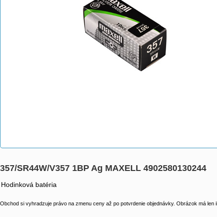
357/SR44W/V357 1BP Ag MAXELL 4902580130244
Hodinková batéria
Obchod si vyhradzuje právo na zmenu ceny až po potvrdenie objednávky. Obrázok má len il