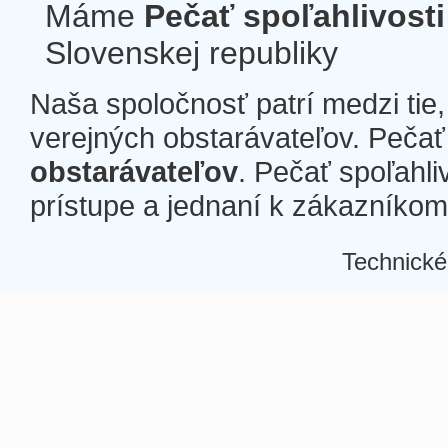
Máme
Pečať spoľahlivosti
Slovenskej republiky
Naša spoločnosť patrí medzi tie
verejných obstarávateľov. Pečať 
obstarávateľov
. Pečať spoľahli
prístupe a jednaní k zákazníkom a
Technické
Â
Â
Â