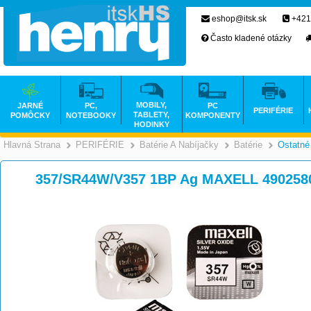
eshop@itsk.sk
+421
Často kladené otázky
MOBILY,
JARNÉ
PC,
PC
PERIFÉRIE
TABLETY,
POMÔCKY
NOTEBOOKY
KOMPONENTY
HODINKY
Hlavná Strana
PERIFÉRIE
Batérie A Nabíjačky
Batérie
Ostatné
>
>
>
357/SR44W/V357 1BP Ag MAXELL 490258