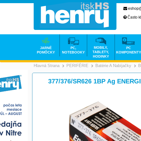
eshop@
Často k
MOBILY,
JARNÉ
PC,
PC
TABLETY,
POMÔCKY
NOTEBOOKY
KOMPONENTY
HODINKY
Hlavná Strana
PERIFÉRIE
Batérie A Nabíjačky
B
>
>
377/376/SR626 1BP Ag ENERG