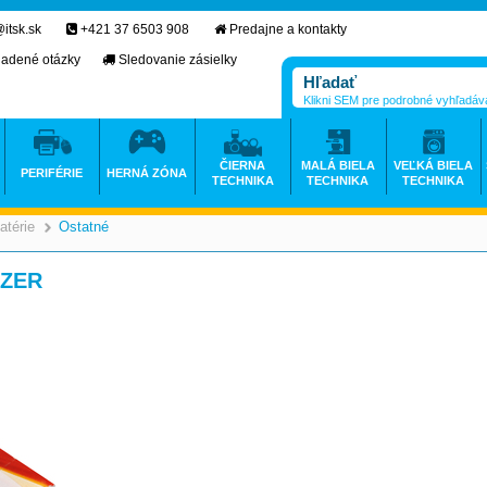
itsk.sk
+421 37 6503 908
Predajne a kontakty
ladené otázky
Sledovanie zásielky
Klikni SEM pre podrobné vyhľadáv
ČIERNA
MALÁ BIELA
VEĽKÁ BIELA
PERIFÉRIE
HERNÁ ZÓNA
TECHNIKA
TECHNIKA
TECHNIKA
atérie
Ostatné
>
>
IZER