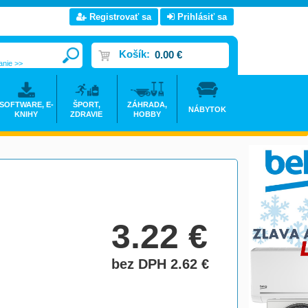
Registrovať sa
Prihlásiť sa
Košík:
0.00 €
anie >>
SOFTWARE, E-
ŠPORT,
ZÁHRADA,
NÁBYTOK
KNIHY
ZDRAVIE
HOBBY
3.22
€
bez DPH 2.62
€
do košíka