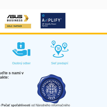
Osobný odber
Sieť predajní
ďte s nami v
akte:
e
Pečať spoľahlivosti
od Národného informačného