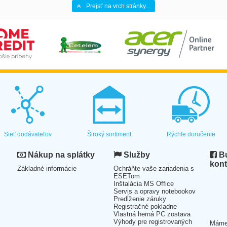
Prejsť na vrch stránky...
Sieť dodávateľov
Široký sortiment
Rýchle doručenie
Nákup na splátky
Služby
Bu
kont
Základné informácie
Ochráňte vaše zariadenia s
ESETom
Inštalácia MS Office
Servis a opravy notebookov
Predĺženie záruky
Registračné pokladne
Vlastná herná PC zostava
Výhody pre registrovaných
Mám