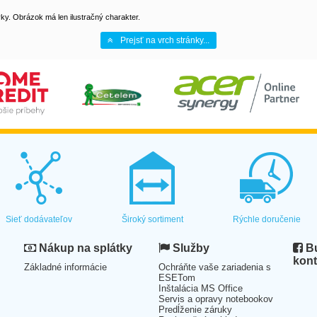
y. Obrázok má len ilustračný charakter.
Prejsť na vrch stránky...
Sieť dodávateľov
Široký sortiment
Rýchle doručenie
Nákup na splátky
Služby
Bu
kont
Základné informácie
Ochráňte vaše zariadenia s
ESETom
Inštalácia MS Office
Servis a opravy notebookov
Predĺženie záruky