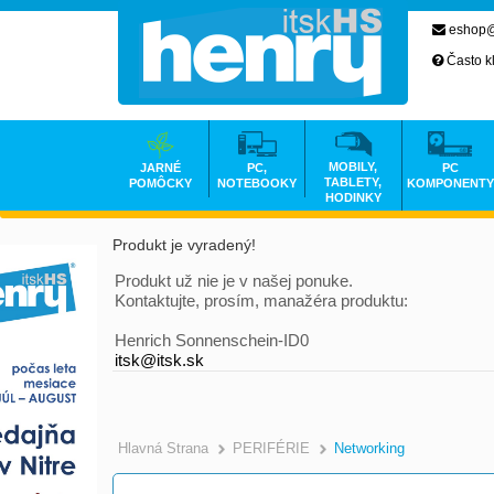
eshop@
Často k
MOBILY,
JARNÉ
PC,
PC
TABLETY,
POMÔCKY
NOTEBOOKY
KOMPONENTY
HODINKY
Produkt je vyradený!
Produkt už nie je v našej ponuke.
Kontaktujte, prosím, manažéra produktu:
Henrich Sonnenschein-ID0
itsk@itsk.sk
Hlavná Strana
PERIFÉRIE
Networking