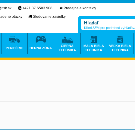
itsk.sk
+421 37 6503 908
Predajne a kontakty
ladené otázky
Sledovanie zásielky
Klikni SEM pre podrobné vyhľadáv
ČIERNA
MALÁ BIELA
VEĽKÁ BIELA
PERIFÉRIE
HERNÁ ZÓNA
TECHNIKA
TECHNIKA
TECHNIKA