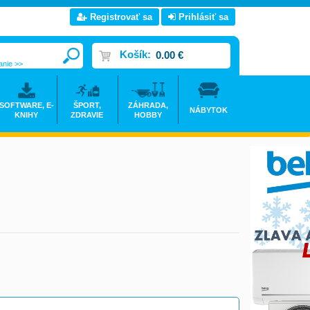
Registrovať sa
Prihlásiť sa
Košík:
0.00 €
anie >>
SOFTWARE, E-
ŠPORT,
ZÁHRADA,
NÁBYTOK
KNIHY
ZDRAVIE
HOBBY