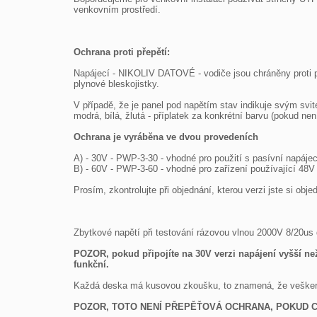
venkovním prostředí.

Ochrana proti přepětí: 
Napájecí - NIKOLIV DATOVÉ - vodiče jsou chráněny proti př
plynové bleskojistky.

V případě, že je panel pod napětím stav indikuje svým svi
modrá, bílá, žlutá - příplatek za konkrétní barvu (pokud není
Ochrana je vyráběna ve dvou provedeních 
A) - 30V - PWP-3-30 - vhodné pro použití s pasívní napájec
B) - 60V - PWP-3-60 - vhodné pro zařízení používající 48V 
Prosím, zkontrolujte při objednání, kterou verzi jste si obje
Zbytkové napětí při testování rázovou vlnou 2000V 8/20us 
POZOR, pokud připojíte na 30V verzi napájení vyšší ne
funkční. 
Každá deska má kusovou zkoušku, to znamená, že veškeré j
POZOR, TOTO NENÍ PŘEPĚŤOVÁ OCHRANA, POKUD C