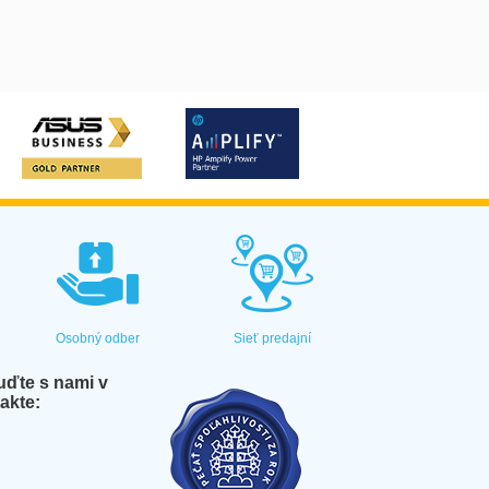
Osobný odber
Sieť predajní
ďte s nami v
akte: