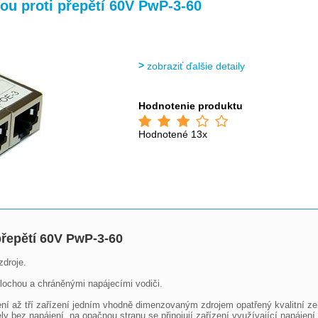
ou proti přepětí 60V PwP-3-60
zobraziť ďalšie detaily
Hodnotenie produktu
Hodnotené 13x
přepětí 60V PwP-3-60
droje. 

plochou a chráněnými napájecími vodiči.

ení až tří zařízení jedním vhodně dimenzovaným zdrojem opatřený kvalitní zem
ly bez napájení, na opačnou stranu se připojují zařízení využívající napájení