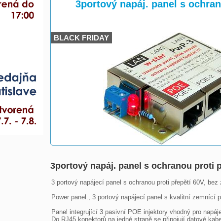
>
>
3portový napáj. panel s ochran
BLACK FRIDAY
3portový napáj. panel s ochranou proti 
3 portový napájecí panel s ochranou proti přepětí 60V, bez z
Power panel., 3 portový napájecí panel s kvalitní zemnící 
Panel integrující 3 pasivní POE injektory vhodný pro napáj
Do RJ45 konektorů na jedné straně se připojují datové kabe