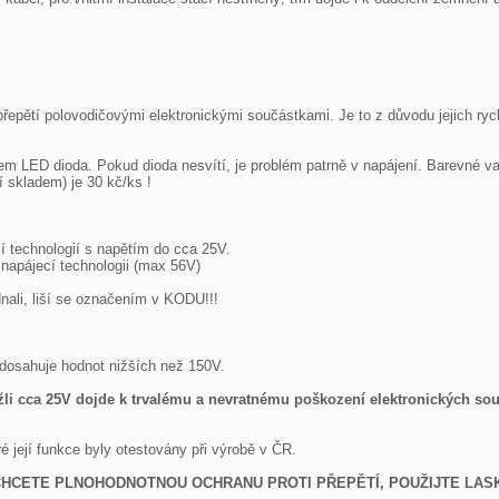
epětí polovodičovými elektronickými součástkami. Je to z důvodu jejich rych
tem LED dioda. Pokud dioda nesvítí, je problém patrně v napájení. Barevné va
 skladem) je 30 kč/ks ! 

í technologií s napětím do cca 25V.

napájecí technologii (max 56V)

dnali, liší se označením v KODU!!!

dosahuje hodnot nižších než 150V.

žli cca 25V dojde k trvalému a nevratnému poškození elektronických sou
ejí funkce byly otestovány při výrobě v ČR.

HCETE PLNOHODNOTNOU OCHRANU PROTI PŘEPĚTÍ, POUŽIJTE LASKA