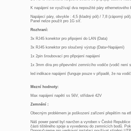
K napájení se využívají dva nepoužité páry ethernetového k
Napájecí páry, obvykle : 4,5 (kladný pól) / 7,8 (záporný pól
Panel nelze použít pro 1G síť.

Rozhraní: 
3x RJ45 konektor pro připojení do LAN (Data) 

3x RJ45 konektor pro sloučený výstup (Data+Napájení)

1x 2pin šroubovací pro připojení napájení

1x 3mm díra pro připevnění zemnícího vodiče (vodič není s
led indikace napájení (funguje pouze v případě, že na vodičí
Mezní hodnoty: 
Max napájení napětí ss 56V, střídavé 42V

Zemnění : 
Obecným problémem je poškození zařízení přepětím na eth
Náš power panel byl navržen a vyroben v České Republice na
části tištěného spoje a vyvedenou do zemnících bodů. Pok
Doporučujeme pro venkovní instalaci používat stíněný UTP ka