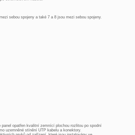
ou mezi sebou spojeny a také 7 a 8 jsou mezi sebou spojeny. 
panel opatřen kvalitní zemnící plochou rozlitou po spodní 
ímo uzemněné stínění UTP kabelu a konektory. 
tivních prvků od zařízení, které jsou instalovány ve 