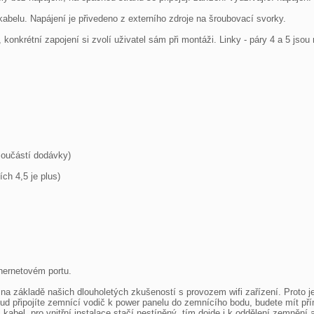
abelu. Napájení je přivedeno z externího zdroje na šroubovací svorky.

), konkrétní zapojení si zvolí uživatel sám při montáži. Linky - páry 4 a 5 js
oučástí dodávky) 

ch 4,5 je plus)

ernetovém portu. 

 základě našich dlouholetých zkušeností s provozem wifi zařízení. Proto je 
ud připojíte zemnící vodič k power panelu do zemnícího bodu, budete mít př
bel, pro vnitřní instalace stačí nestíněný, tím dojde i k oddělení zemnění ak