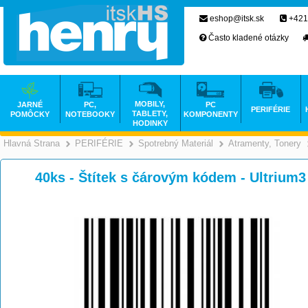
eshop@itsk.sk
+421
Často kladené otázky
MOBILY,
JARNÉ
PC,
PC
PERIFÉRIE
TABLETY,
POMÔCKY
NOTEBOOKY
KOMPONENTY
HODINKY
Hlavná Strana
PERIFÉRIE
Spotrebný Materiál
Atramenty, Tonery
>
>
>
40ks - Štítek s čárovým kódem - Ultriu