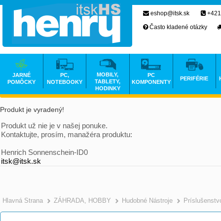
eshop@itsk.sk
+421
Často kladené otázky
MOBILY,
JARNÉ
PC,
PC
PERIFÉRIE
TABLETY,
POMÔCKY
NOTEBOOKY
KOMPONENTY
HODINKY
Produkt je vyradený!
Produkt už nie je v našej ponuke.
Kontaktujte, prosím, manažéra produktu:
Henrich Sonnenschein-ID0
itsk@itsk.sk
Hlavná Strana
ZÁHRADA, HOBBY
Hudobné Nástroje
Príslušenstv