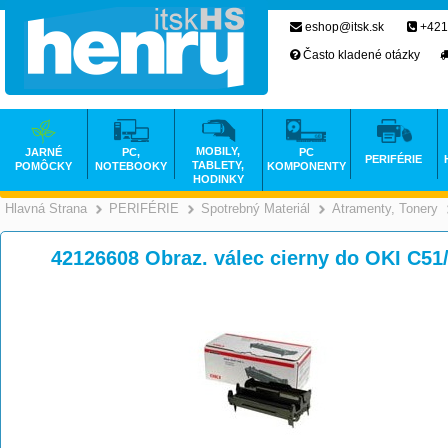
eshop@itsk.sk
+421
Často kladené otázky
MOBILY,
JARNÉ
PC,
PC
PERIFÉRIE
TABLETY,
POMÔCKY
NOTEBOOKY
KOMPONENTY
HODINKY
Hlavná Strana
PERIFÉRIE
Spotrebný Materiál
Atramenty, Tonery
>
>
>
42126608 Obraz. válec cierny do OKI C51