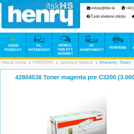
eshop@itsk.sk
+421
Často kladené otázky
MOBILY,
JARNÉ
PC,
PC
PERIFÉRIE
TABLETY,
POMÔCKY
NOTEBOOKY
KOMPONENTY
HODINKY
Hlavná Strana
PERIFÉRIE
Spotrebný Materiál
Atramenty, Tonery
>
>
>
42804538 Toner magenta pre C3200 (3.000