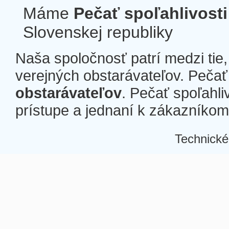
Máme
Pečať spoľahlivosti
Slovenskej republiky
Naša spoločnosť patrí medzi tie
verejných obstarávateľov. Pečať 
obstarávateľov
. Pečať spoľahli
prístupe a jednaní k zákazníkom a
Technické
Â
Â
Â