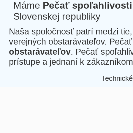
Máme
Pečať spoľahlivosti
Slovenskej republiky
Naša spoločnosť patrí medzi tie
verejných obstarávateľov. Pečať 
obstarávateľov
. Pečať spoľahli
prístupe a jednaní k zákazníkom a
Technické
Â
Â
Â