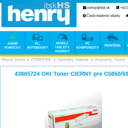
eshop@itsk.sk
+421
Často kladené otázky
MOBILY,
JARNÉ
PC,
PC
PERIFÉRIE
TABLETY,
POMÔCKY
NOTEBOOKY
KOMPONENTY
HODINKY
Hlavná Strana
PERIFÉRIE
Spotrebný Materiál
Atramenty, Tonery
>
>
>
43865724 OKI Toner CIERNY pre C5850/59