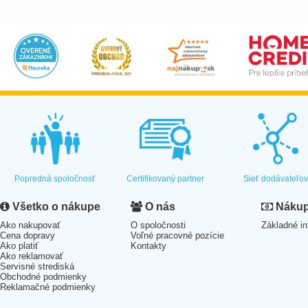
Popredná spoločnosť
Certifikovaný partner
Sieť dodávateľo
Všetko o nákupe
O nás
Nákup 
Ako nakupovať
O spoločnosti
Základné in
Cena dopravy
Voľné pracovné pozície
Ako platiť
Kontakty
Ako reklamovať
Servisné strediská
Obchodné podmienky
Reklamačné podmienky