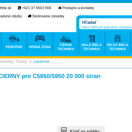
itsk.sk
+421 37 6503 908
Predajne a kontakty
ladené otázky
Sledovanie zásielky
Klikni SEM pre podrobné vyhľadáv
ČIERNA
MALÁ BIELA
VEĽKÁ BIELA
PERIFÉRIE
HERNÁ ZÓNA
TECHNIKA
TECHNIKA
TECHNIKA
ramenty, Tonery
Laserové
>
>
CIERNY pre C5850/5950 20 000 stran
Kúpiť na splátky.