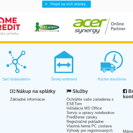
Prejsť na vrch stránky...
Sieť dodávateľov
Široký sortiment
Rýchle doručenie
Nákup na splátky
Služby
Bu
kont
Základné informácie
Ochráňte vaše zariadenia s
ESETom
Inštalácia MS Office
Servis a opravy notebookov
Predĺženie záruky
Registračné pokladne
Vlastná herná PC zostava
Výhody pre registrovaných
Mám