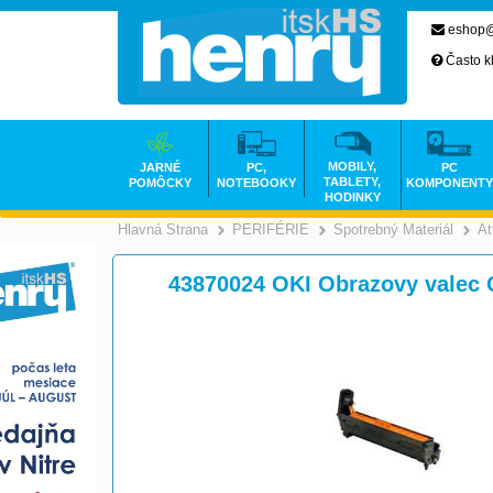
eshop@
Často k
MOBILY,
JARNÉ
PC,
PC
TABLETY,
POMÔCKY
NOTEBOOKY
KOMPONENTY
HODINKY
Hlavná Strana
PERIFÉRIE
Spotrebný Materiál
At
>
>
43870024 OKI Obrazovy valec 