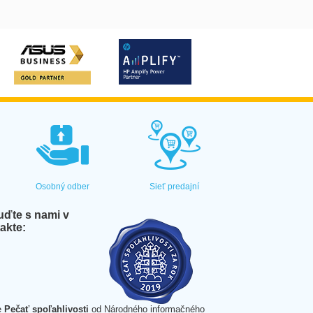
Osobný odber
Sieť predajní
ďte s nami v
akte:
e
Pečať spoľahlivosti
od Národného informačného