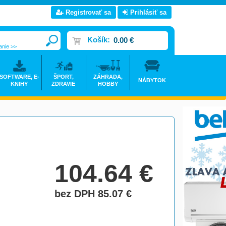
Registrovať sa
Prihlásiť sa
Košík:
0.00 €
anie >>
SOFTWARE, E-
ŠPORT,
ZÁHRADA,
NÁBYTOK
KNIHY
ZDRAVIE
HOBBY
104.64
€
bez DPH 85.07
€
do košíka