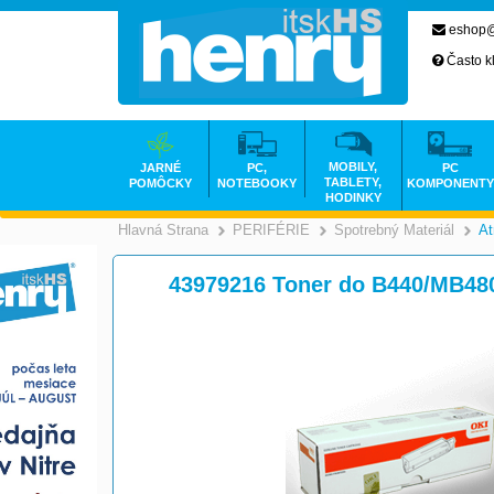
eshop@
Často k
MOBILY,
JARNÉ
PC,
PC
TABLETY,
POMÔCKY
NOTEBOOKY
KOMPONENTY
HODINKY
Hlavná Strana
PERIFÉRIE
Spotrebný Materiál
At
>
>
43979216 Toner do B440/MB480 