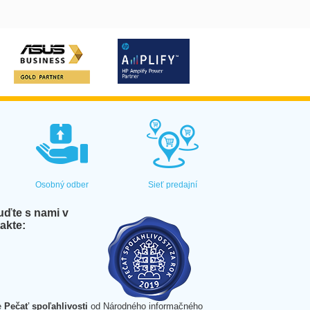
Osobný odber
Sieť predajní
ďte s nami v
akte:
e
Pečať spoľahlivosti
od Národného informačného