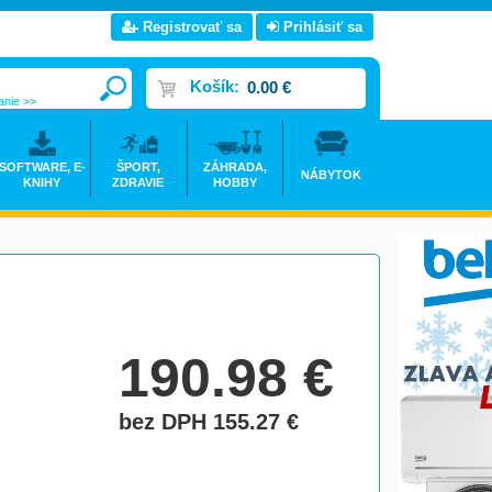
Registrovať sa
Prihlásiť sa
Košík:
0.00 €
anie >>
SOFTWARE, E-
ŠPORT,
ZÁHRADA,
NÁBYTOK
KNIHY
ZDRAVIE
HOBBY
190.98
€
bez DPH 155.27
€
do košíka