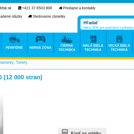
itsk.sk
+421 37 6503 908
Predajne a kontakty
ladené otázky
Sledovanie zásielky
Klikni SEM pre podrobné vyhľadáv
ČIERNA
MALÁ BIELA
VEĽKÁ BIELA
PERIFÉRIE
HERNÁ ZÓNA
TECHNIKA
TECHNIKA
TECHNIKA
ramenty, Tonery
>
(12 000 stran)
Kúpiť na splátky.