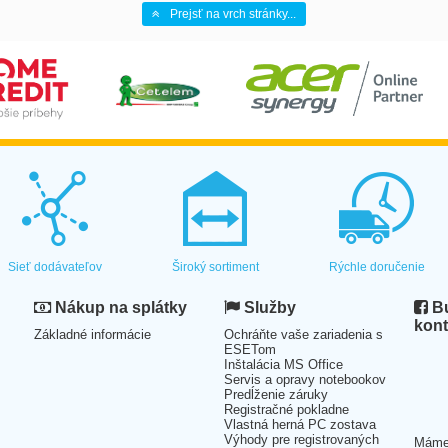
Prejsť na vrch stránky...
Sieť dodávateľov
Široký sortiment
Rýchle doručenie
Nákup na splátky
Služby
Bu
kont
Základné informácie
Ochráňte vaše zariadenia s
ESETom
Inštalácia MS Office
Servis a opravy notebookov
Predĺženie záruky
Registračné pokladne
Vlastná herná PC zostava
Výhody pre registrovaných
Mám