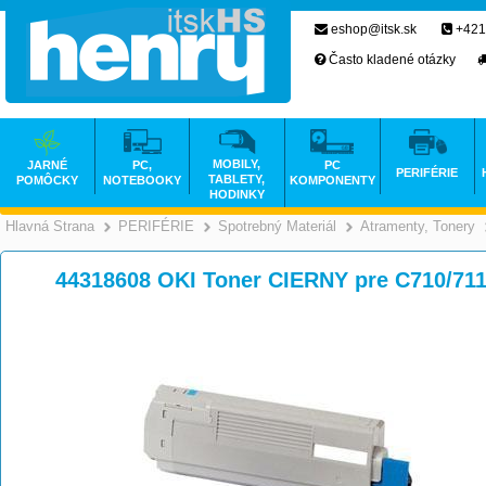
eshop@itsk.sk
+421
Často kladené otázky
MOBILY,
JARNÉ
PC,
PC
PERIFÉRIE
TABLETY,
POMÔCKY
NOTEBOOKY
KOMPONENTY
HODINKY
Hlavná Strana
PERIFÉRIE
Spotrebný Materiál
Atramenty, Tonery
>
>
>
44318608 OKI Toner CIERNY pre C710/711