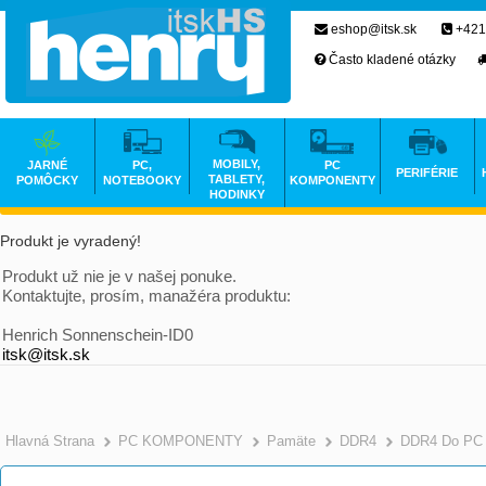
eshop@itsk.sk
+421
Často kladené otázky
MOBILY,
JARNÉ
PC,
PC
PERIFÉRIE
TABLETY,
POMÔCKY
NOTEBOOKY
KOMPONENTY
HODINKY
Produkt je vyradený!
Produkt už nie je v našej ponuke.
Kontaktujte, prosím, manažéra produktu:
Henrich Sonnenschein-ID0
itsk@itsk.sk
Hlavná Strana
PC KOMPONENTY
Pamäte
DDR4
DDR4 Do PC