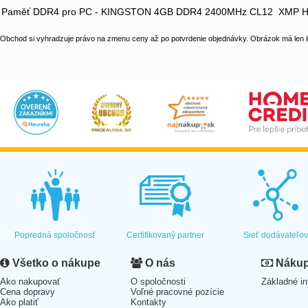
Paměť DDR4 pro PC - KINGSTON 4GB DDR4 2400MHz CL12 XMP H
Obchod si vyhradzuje právo na zmenu ceny až po potvrdenie objednávky. Obrázok má len il
Popredná spoločnosť
Certifikovaný partner
Sieť dodávateľo
Všetko o nákupe
O nás
Nákup 
Ako nakupovať
O spoločnosti
Základné in
Cena dopravy
Voľné pracovné pozície
Ako platiť
Kontakty