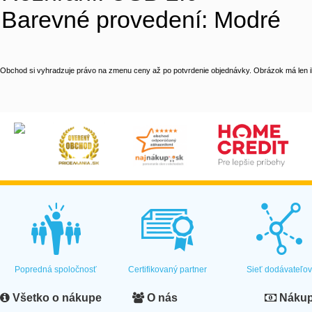
Barevné provedení: Modré
Obchod si vyhradzuje právo na zmenu ceny až po potvrdenie objednávky. Obrázok má len il
Popredná spoločnosť
Certifikovaný partner
Sieť dodávateľo
Všetko o nákupe
O nás
Nákup 