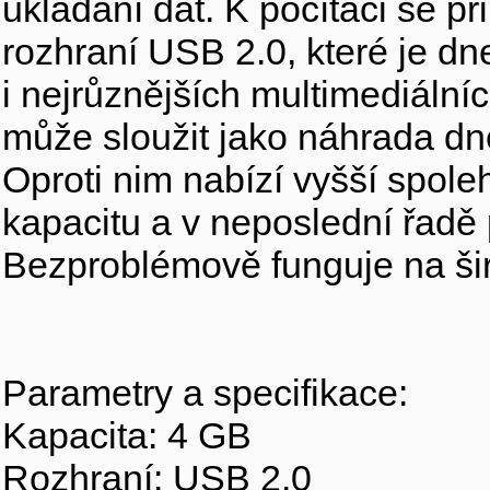
ukládání dat. K počítači se p
rozhraní USB 2.0, které je d
i nejrůznějších multimediální
může sloužit jako náhrada dne
Oproti nim nabízí vyšší spole
kapacitu a v neposlední řadě
Bezproblémově funguje na ši
Parametry a specifikace:
Kapacita: 4 GB
Rozhraní: USB 2.0