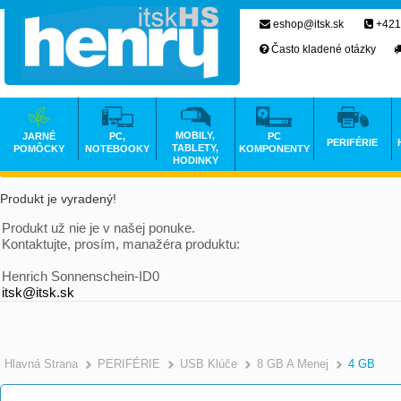
eshop@itsk.sk
+421
Často kladené otázky
MOBILY,
JARNÉ
PC,
PC
PERIFÉRIE
TABLETY,
POMÔCKY
NOTEBOOKY
KOMPONENTY
HODINKY
Produkt je vyradený!
Produkt už nie je v našej ponuke.
Kontaktujte, prosím, manažéra produktu:
Henrich Sonnenschein-ID0
itsk@itsk.sk
Hlavná Strana
PERIFÉRIE
USB Klúče
8 GB A Menej
4 GB