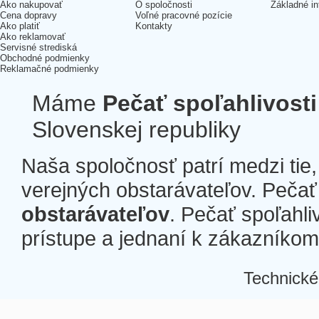
Ako nakupovať
O spoločnosti
Základné in
Cena dopravy
Voľné pracovné pozície
Ako platiť
Kontakty
Ako reklamovať
Servisné strediská
Obchodné podmienky
Reklamačné podmienky
Máme
Pečať spoľahlivosti
Slovenskej republiky
Naša spoločnosť patrí medzi tie
verejných obstarávateľov. Pečať 
obstarávateľov
. Pečať spoľahli
prístupe a jednaní k zákazníkom a
Technické
Â
Â
Â