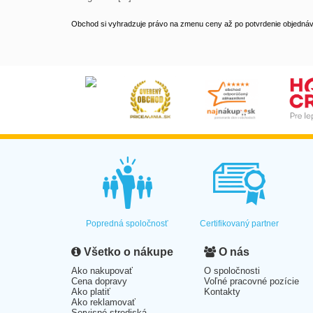
Obchod si vyhradzuje právo na zmenu ceny až po potvrdenie objednávk
Popredná spoločnosť
Certifikovaný partner
Všetko o nákupe
O nás
Ako nakupovať
O spoločnosti
Cena dopravy
Voľné pracovné pozície
Ako platiť
Kontakty
Ako reklamovať
Servisné strediská