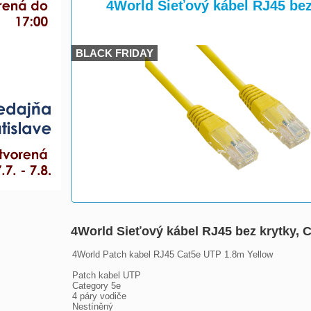
>
>
4World Sieťový kábel RJ45 bez k
BLACK FRIDAY
4World Sieťový kábel RJ45 bez krytky, Cat
4World Patch kabel RJ45 Cat5e UTP 1.8m Yellow

Patch kabel UTP

Category 5e

4 páry vodiče

Nestíněný
