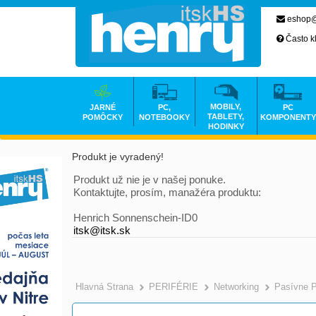
eshop@
Často k
MOBILY,
JARNÉ
PC,
PC
TABLETY,
POMÔCKY
NOTEBOOKY
KOMPONENTY
HODINKY
Produkt je vyradený!
Produkt už nie je v našej ponuke.
Kontaktujte, prosím, manažéra produktu:
Henrich Sonnenschein-ID0
itsk@itsk.sk
Hlavná Strana
PERIFÉRIE
Networking
Pasívne 