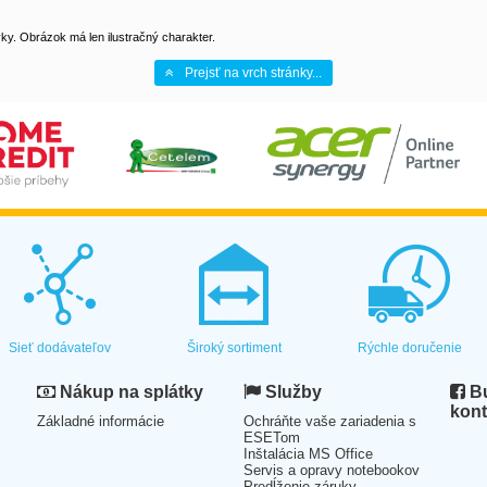
y. Obrázok má len ilustračný charakter.
Prejsť na vrch stránky...
Sieť dodávateľov
Široký sortiment
Rýchle doručenie
Nákup na splátky
Služby
Bu
kont
Základné informácie
Ochráňte vaše zariadenia s
ESETom
Inštalácia MS Office
Servis a opravy notebookov
Predĺženie záruky