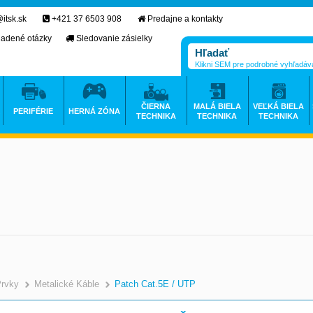
itsk.sk
+421 37 6503 908
Predajne a kontakty
ladené otázky
Sledovanie zásielky
Klikni SEM pre podrobné vyhľadáv
ČIERNA
MALÁ BIELA
VEĽKÁ BIELA
PERIFÉRIE
HERNÁ ZÓNA
TECHNIKA
TECHNIKA
TECHNIKA
Prvky
Metalické Káble
Patch Cat.5E / UTP