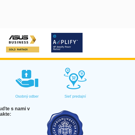
Osobný odber
Sieť predajní
ďte s nami v
akte: