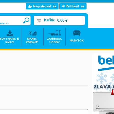
Registrovať sa
Prihlásiť sa
Košík:
0.00 €
anie >>
SOFTWARE, E-
ŠPORT,
ZÁHRADA,
NÁBYTOK
KNIHY
ZDRAVIE
HOBBY