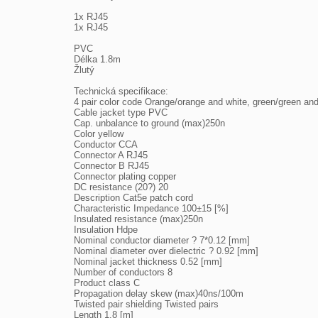
1x RJ45

1x RJ45

PVC

Délka 1.8m

Žlutý

Technická specifikace:

4 pair color code Orange/orange and white, green/green and
Cable jacket type PVC

Cap. unbalance to ground (max)250n

Color yellow

Conductor CCA

Connector A RJ45

Connector B RJ45

Connector plating copper

DC resistance (20?) 20

Description Cat5e patch cord

Characteristic Impedance 100±15 [%]

Insulated resistance (max)250n

Insulation Hdpe

Nominal conductor diameter ? 7*0.12 [mm]

Nominal diameter over dielectric ? 0.92 [mm]

Nominal jacket thickness 0.52 [mm]

Number of conductors 8

Product class C

Propagation delay skew (max)40ns/100m

Twisted pair shielding Twisted pairs

Length 1.8 [m]