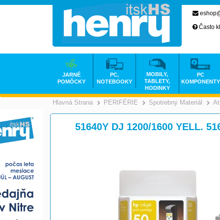
eshop@
Často k
MOBILY,
JARNÉ
PC,
PC
TABLETY,
POMÔCKY
NOTEBOOKY
KOMPONENTY
HODINKY
Hlavná Strana
PERIFÉRIE
Spotrebný Materiál
At
>
>
51640Y DJ 1200/1600 YELL. 5