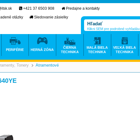
itsk.sk
+421 37 6503 908
Predajne a kontakty
ladené otázky
Sledovanie zásielky
Klikni SEM pre podrobné vyhľadáv
ČIERNA
MALÁ BIELA
VEĽKÁ BIELA
PERIFÉRIE
HERNÁ ZÓNA
TECHNIKA
TECHNIKA
TECHNIKA
ramenty, Tonery
Atramentové
>
>
1640YE