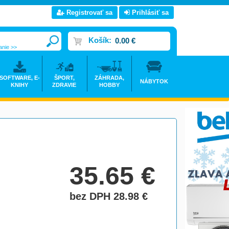
Registrovať sa
Prihlásiť sa
Košík:
0.00 €
anie >>
SOFTWARE, E-
ŠPORT,
ZÁHRADA,
NÁBYTOK
KNIHY
ZDRAVIE
HOBBY
35.65
€
bez DPH 28.98
€
do košíka