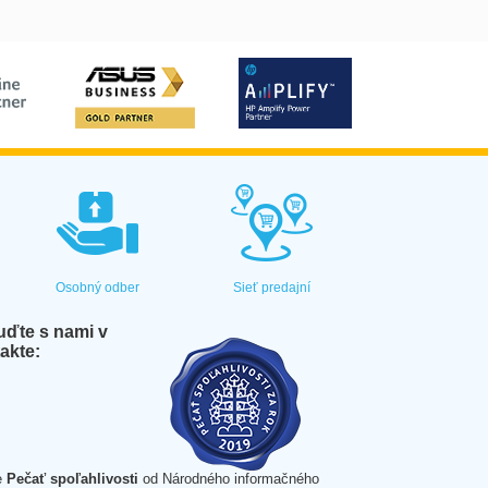
Osobný odber
Sieť predajní
ďte s nami v
akte:
e
Pečať spoľahlivosti
od Národného informačného