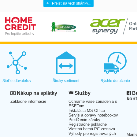
Prejsť na vrch stránky...
Sieť dodávateľov
Široký sortiment
Rýchle doručenie
Nákup na splátky
Služby
Bu
kont
Základné informácie
Ochráňte vaše zariadenia s
ESETom
Inštalácia MS Office
Servis a opravy notebookov
Predĺženie záruky
Registračné pokladne
Vlastná herná PC zostava
Výhody pre registrovaných
Mám