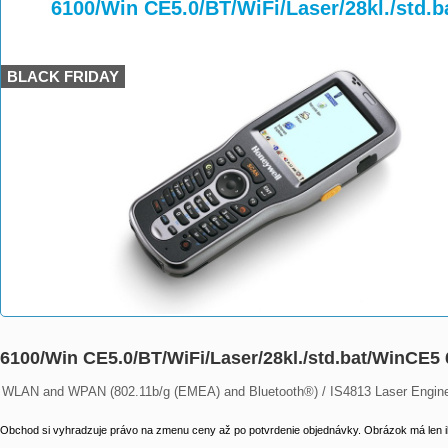
>
>
6100/Win CE5.0/BT/WiFi/Laser/28kl./std
BLACK FRIDAY
6100/Win CE5.0/BT/WiFi/Laser/28kl./std.bat/WinCE
WLAN and WPAN (802.11b/g (EMEA) and Bluetooth®) / IS4813 Laser Engine 
Obchod si vyhradzuje právo na zmenu ceny až po potvrdenie objednávky. Obrázok má len il