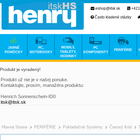
eshop@itsk.sk
+421
Často kladené otázky
MOBILY,
JARNÉ
PC,
PC
PERIFÉRIE
TABLETY,
POMÔCKY
NOTEBOOKY
KOMPONENTY
HODINKY
Produkt je vyradený!
Produkt už nie je v našej ponuke.
Kontaktujte, prosím, manažéra produktu:
Henrich Sonnenschein-ID0
itsk@itsk.sk
Hlavná Strana
PERIFÉRIE
Pokladničné Systémy
Čiarový Kód