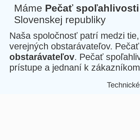
Máme
Pečať spoľahlivosti
Slovenskej republiky
Naša spoločnosť patrí medzi tie
verejných obstarávateľov. Pečať 
obstarávateľov
. Pečať spoľahli
prístupe a jednaní k zákazníkom a
Technické
Â
Â
Â