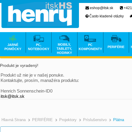
eshop@itsk.sk
+421
Často kladené otázky
MOBILY,
JARNÉ
PC,
PC
PERIFÉRIE
TABLETY,
POMÔCKY
NOTEBOOKY
KOMPONENTY
HODINKY
Produkt je vyradený!
Produkt už nie je v našej ponuke.
Kontaktujte, prosím, manažéra produktu:
Henrich Sonnenschein-ID0
itsk@itsk.sk
Hlavná Strana
PERIFÉRIE
Projektory
Príslušenstvo
Plátna