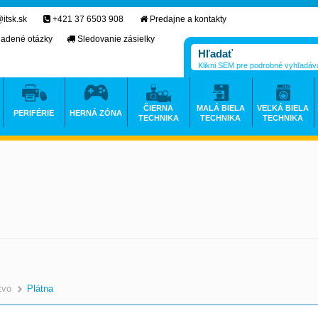
itsk.sk
+421 37 6503 908
Predajne a kontakty
ladené otázky
Sledovanie zásielky
Klikni SEM pre podrobné vyhľadáv
ČIERNA
MALÁ BIELA
VEĽKÁ BIELA
PERIFÉRIE
HERNÁ ZÓNA
TECHNIKA
TECHNIKA
TECHNIKA
tvo
Plátna