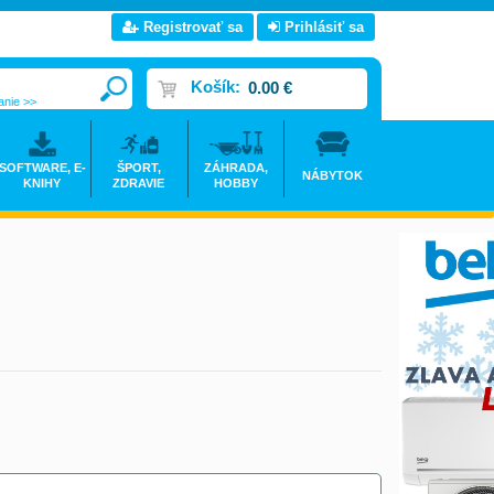
Registrovať sa
Prihlásiť sa
Košík:
0.00 €
anie >>
SOFTWARE, E-
ŠPORT,
ZÁHRADA,
NÁBYTOK
KNIHY
ZDRAVIE
HOBBY