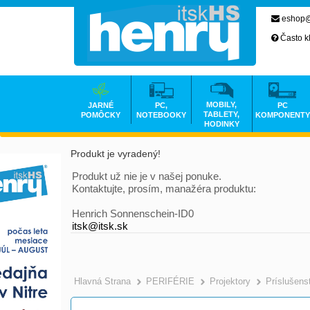
eshop@
Často k
MOBILY,
JARNÉ
PC,
PC
TABLETY,
POMÔCKY
NOTEBOOKY
KOMPONENTY
HODINKY
Produkt je vyradený!
Produkt už nie je v našej ponuke.
Kontaktujte, prosím, manažéra produktu:
Henrich Sonnenschein-ID0
itsk@itsk.sk
Hlavná Strana
PERIFÉRIE
Projektory
Príslušens