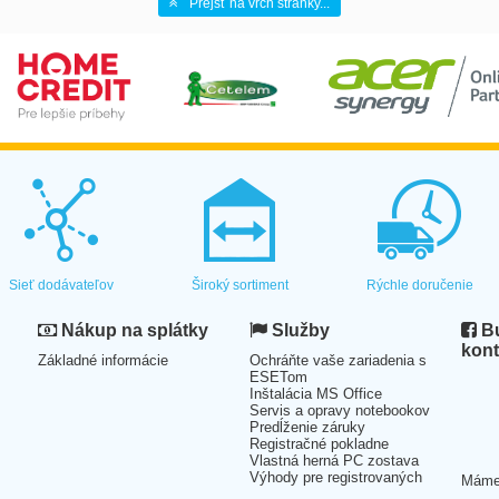
Prejsť na vrch stránky...
Sieť dodávateľov
Široký sortiment
Rýchle doručenie
Nákup na splátky
Služby
Bu
kont
Základné informácie
Ochráňte vaše zariadenia s
ESETom
Inštalácia MS Office
Servis a opravy notebookov
Predĺženie záruky
Registračné pokladne
Vlastná herná PC zostava
Výhody pre registrovaných
Mám