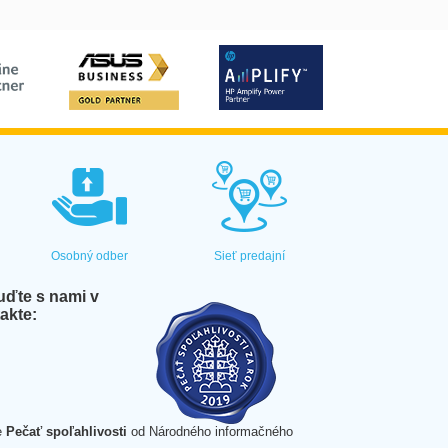
Osobný odber
Sieť predajní
ďte s nami v
akte:
e
Pečať spoľahlivosti
od Národného informačného