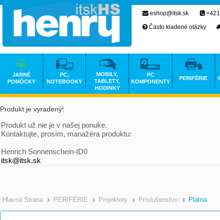
eshop@itsk.sk
+421
Často kladené otázky
MOBILY,
JARNÉ
PC,
PC
PERIFÉRIE
TABLETY,
POMÔCKY
NOTEBOOKY
KOMPONENTY
HODINKY
Produkt je vyradený!
Produkt už nie je v našej ponuke.
Kontaktujte, prosím, manažéra produktu:
Henrich Sonnenschein-ID0
itsk@itsk.sk
Hlavná Strana
PERIFÉRIE
Projektory
Príslušenstvo
Plátna