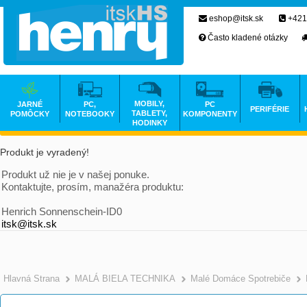
eshop@itsk.sk
+421
Často kladené otázky
MOBILY,
JARNÉ
PC,
PC
PERIFÉRIE
TABLETY,
POMÔCKY
NOTEBOOKY
KOMPONENTY
HODINKY
Produkt je vyradený!
Produkt už nie je v našej ponuke.
Kontaktujte, prosím, manažéra produktu:
Henrich Sonnenschein-ID0
itsk@itsk.sk
Hlavná Strana
MALÁ BIELA TECHNIKA
Malé Domáce Spotrebiče