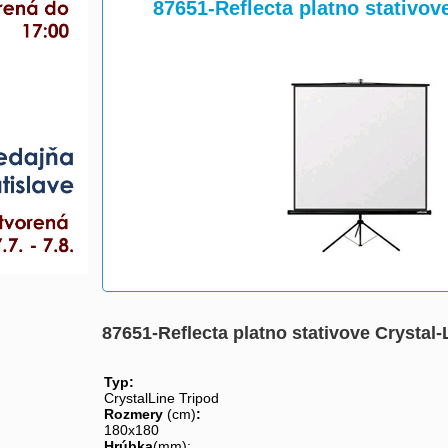
>
>
87651-Reflecta platno stativov
87651-Reflecta platno stativove Crystal
Typ: 
CrystalLine Tripod
Rozmery 
(cm)
:
180x180
Hrúbka
(mm): 