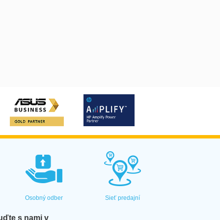
Osobný odber
Sieť predajní
ďte s nami v