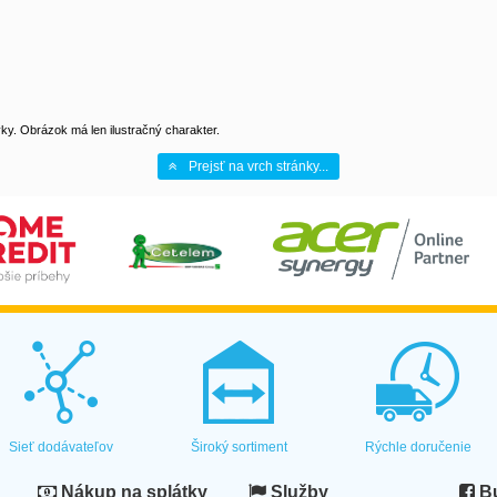
y. Obrázok má len ilustračný charakter.
Prejsť na vrch stránky...
Sieť dodávateľov
Široký sortiment
Rýchle doručenie
Nákup na splátky
Služby
Bu