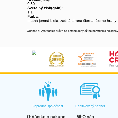
0,30
Svetelný zisk(gain)
: 
1,1
Farba
: 
matná jemná biela, zadná strana čierna, čierne hrany
Obchod si vyhradzuje právo na zmenu ceny až po potvrdenie objednávk
Popredná spoločnosť
Certifikovaný partner
Všetko o nákupe
O nás