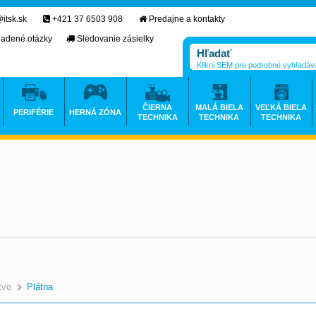
itsk.sk
+421 37 6503 908
Predajne a kontakty
ladené otázky
Sledovanie zásielky
Klikni SEM pre podrobné vyhľadáv
ČIERNA
MALÁ BIELA
VEĽKÁ BIELA
PERIFÉRIE
HERNÁ ZÓNA
TECHNIKA
TECHNIKA
TECHNIKA
tvo
Plátna