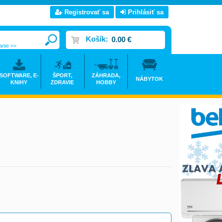
Registrovať sa
Prihlásiť sa
Košík:
0.00 €
anie >>
SOFTWARE, E-
ŠPORT,
ZÁHRADA,
NÁBYTOK
KNIHY
ZDRAVIE
HOBBY