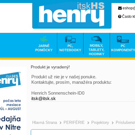
eshop@
Často k
MOBILY,
JARNÉ
PC,
PC
TABLETY,
POMÔCKY
NOTEBOOKY
KOMPONENTY
HODINKY
Produkt je vyradený!
Produkt už nie je v našej ponuke.
Kontaktujte, prosím, manažéra produktu:
Henrich Sonnenschein-ID0
itsk@itsk.sk
Hlavná Strana
PERIFÉRIE
Projektory
Príslušens