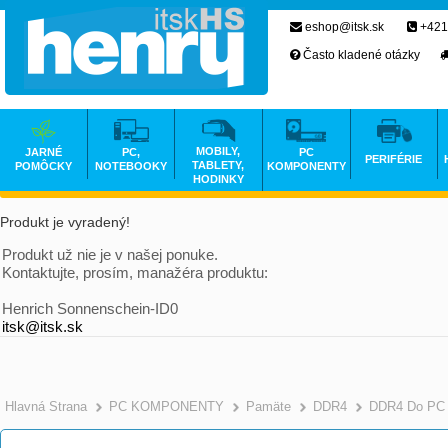
eshop@itsk.sk
+421
Často kladené otázky
MOBILY,
JARNÉ
PC,
PC
PERIFÉRIE
TABLETY,
POMÔCKY
NOTEBOOKY
KOMPONENTY
HODINKY
Produkt je vyradený!
Produkt už nie je v našej ponuke.
Kontaktujte, prosím, manažéra produktu:
Henrich Sonnenschein-ID0
itsk@itsk.sk
Hlavná Strana
PC KOMPONENTY
Pamäte
DDR4
DDR4 Do PC