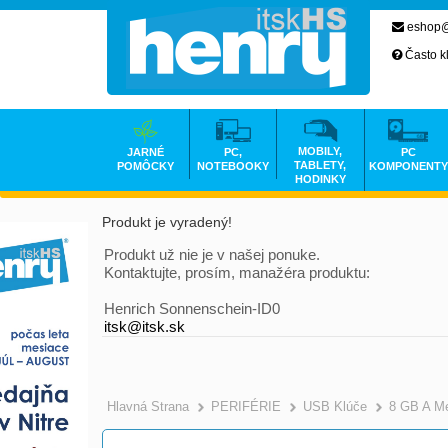
eshop@
Často k
MOBILY,
JARNÉ
PC,
PC
TABLETY,
POMÔCKY
NOTEBOOKY
KOMPONENTY
HODINKY
Produkt je vyradený!
Produkt už nie je v našej ponuke.
Kontaktujte, prosím, manažéra produktu:
Henrich Sonnenschein-ID0
itsk@itsk.sk
Hlavná Strana
PERIFÉRIE
USB Klúče
8 GB A M