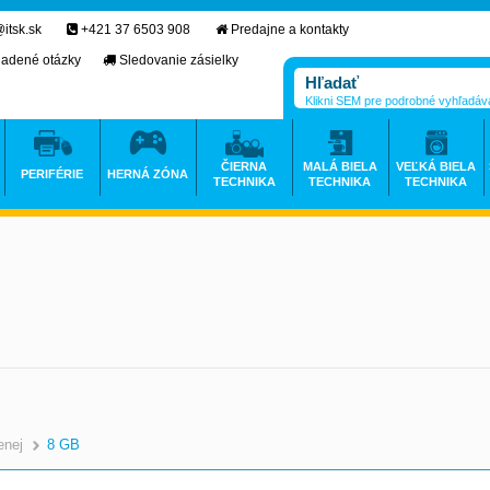
itsk.sk
+421 37 6503 908
Predajne a kontakty
ladené otázky
Sledovanie zásielky
Klikni SEM pre podrobné vyhľadáv
ČIERNA
MALÁ BIELA
VEĽKÁ BIELA
PERIFÉRIE
HERNÁ ZÓNA
TECHNIKA
TECHNIKA
TECHNIKA
enej
8 GB