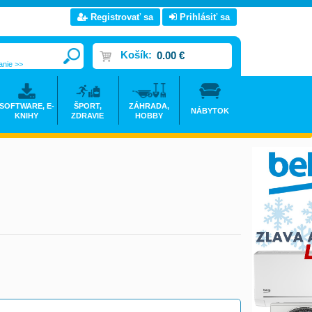
Registrovať sa
Prihlásiť sa
Košík:
0.00 €
anie >>
SOFTWARE, E-
ŠPORT,
ZÁHRADA,
NÁBYTOK
KNIHY
ZDRAVIE
HOBBY