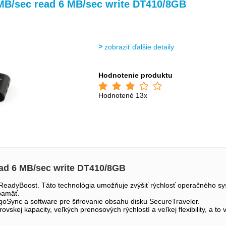
>
>
MB/sec read 6 MB/sec write DT410/8GB
zobraziť ďalšie detaily
Hodnotenie produktu
Hodnotené 13x
ad 6 MB/sec write DT410/8GB
ReadyBoost. Táto technológia umožňuje zvýšiť rýchlosť operačného sy
pamäť.
oSync a software pre šifrovanie obsahu disku SecureTraveler.
skej kapacity, veľkých prenosových rýchlostí a veľkej flexibility, a to