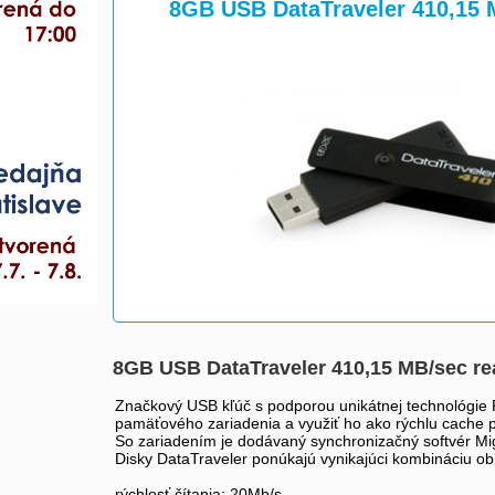
>
>
8GB USB DataTraveler 410,15 
8GB USB DataTraveler 410,15 MB/sec re
Značkový USB kľúč s podporou unikátnej technológie 
pamäťového zariadenia a využiť ho ako rýchlu cache 
So zariadením je dodávaný synchronizačný softvér Mig
Disky DataTraveler ponúkajú vynikajúci kombináciu obrov
rýchlosť čítania: 20Mb/s