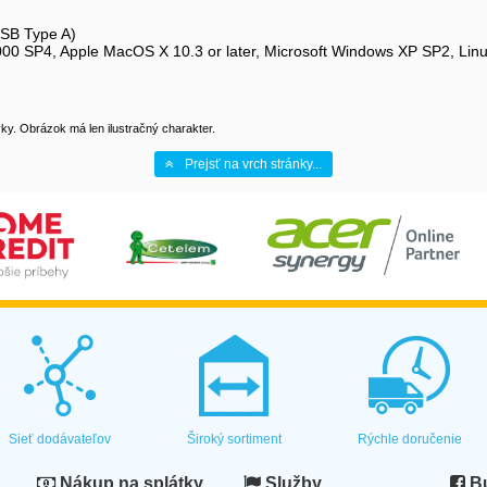
USB Type A)
 SP4, Apple MacOS X 10.3 or later, Microsoft Windows XP SP2, Linux 
y. Obrázok má len ilustračný charakter.
Prejsť na vrch stránky...
Sieť dodávateľov
Široký sortiment
Rýchle doručenie
Nákup na splátky
Služby
Bu