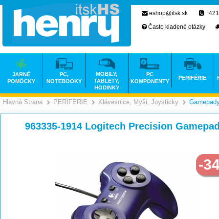
eshop@itsk.sk
+421
Často kladené otázky
MOBILY,
JARNÉ
PC,
PC
PERIFÉRIE
TABLETY,
POMÔCKY
NOTEBOOKY
KOMPONENTY
HODINKY
Hlavná Strana
PERIFÉRIE
Klávesnice, Myši, Joysticky
Gamepad
>
>
963335-1914 Logitech Precision Gamepa
-3