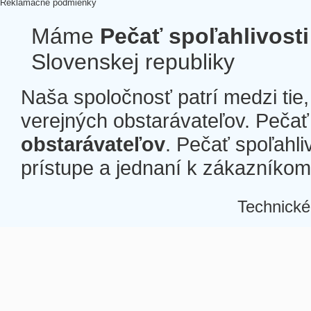
Reklamačné podmienky
Máme
Pečať spoľahlivosti
Slovenskej republiky
Naša spoločnosť patrí medzi tie
verejných obstarávateľov. Pečať 
obstarávateľov
. Pečať spoľahli
prístupe a jednaní k zákazníkom a
Technické
Â
Â
Â