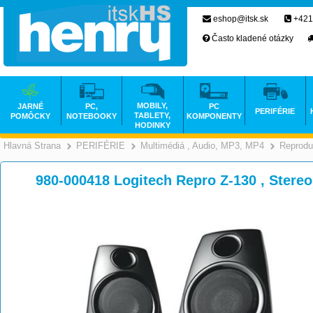
eshop@itsk.sk
+421
Často kladené otázky
MOBILY,
JARNÉ
PC,
PC
PERIFÉRIE
TABLETY,
POMÔCKY
NOTEBOOKY
KOMPONENTY
HODINKY
Hlavná Strana
PERIFÉRIE
Multimédiá , Audio, MP3, MP4
Reprodu
>
>
980-000418 Logitech Repro Z-130 , Stere