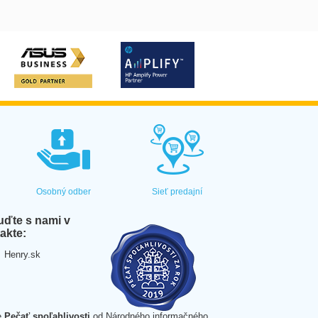
Osobný odber
Sieť predajní
ďte s nami v
akte:
Henry.sk
e
Pečať spoľahlivosti
od Národného informačného