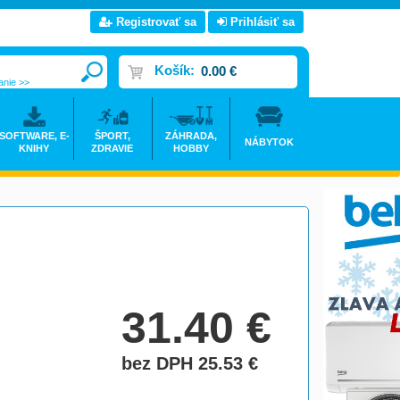
Registrovať sa
Prihlásiť sa
Košík:
0.00 €
anie >>
SOFTWARE, E-
ŠPORT,
ZÁHRADA,
NÁBYTOK
KNIHY
ZDRAVIE
HOBBY
31.40
€
bez DPH 25.53
€