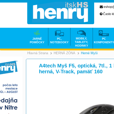
eshop@
Často k
MOBILY,
JARNÉ
PC,
PC
TABLETY,
POMÔCKY
NOTEBOOKY
KOMPONENTY
HODINKY
Hlavná Strana
HERNÁ ZÓNA
Herné Myši
>
>
A4tech Myš F5, optická, 7tl., 1
herná, V-Track, pamäť 160