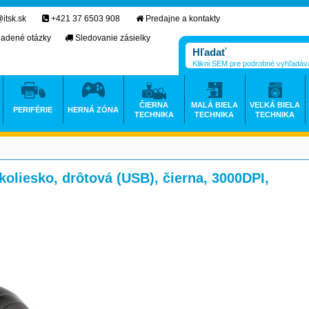
itsk.sk
+421 37 6503 908
Predajne a kontakty
ladené otázky
Sledovanie zásielky
Klikni SEM pre podrobné vyhľadáv
ČIERNA
MALÁ BIELA
VEĽKÁ BIELA
PERIFÉRIE
HERNÁ ZÓNA
TECHNIKA
TECHNIKA
TECHNIKA
 koliesko, drôtová (USB), čierna, 3000DPI,