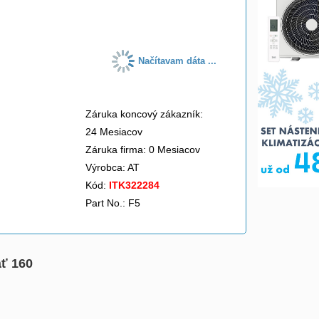
do košíka
Načítavam dáta ...
Záruka koncový zákazník:
24 Mesiacov
Záruka firma: 0 Mesiacov
Výrobca:
AT
Kód:
ITK322284
Part No.: F5
äť 160