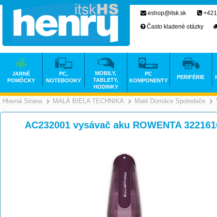
eshop@itsk.sk
+421
Často kladené otázky
MOBILY,
JARNÉ
PC,
PC
PERIFÉRIE
TABLETY,
POMÔCKY
NOTEBOOKY
KOMPONENTY
HODINKY
Hlavná Strana
MALÁ BIELA TECHNIKA
Malé Domáce Spotrebiče
>
>
AC232001 vysávač aku ROWENTA 322161