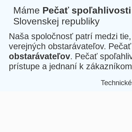
Máme
Pečať spoľahlivosti
Slovenskej republiky
Naša spoločnosť patrí medzi tie
verejných obstarávateľov. Pečať 
obstarávateľov
. Pečať spoľahli
prístupe a jednaní k zákazníkom a
Technické
Â
Â
Â