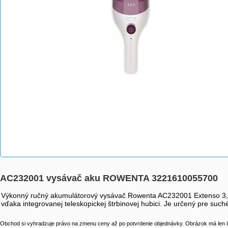
AC232001 vysávač aku ROWENTA 3221610055700
Výkonný ručný akumulátorový vysávač Rowenta AC232001 Extenso 3,6 
vďaka integrovanej teleskopickej štrbinovej hubici. Je určený pre suc
Obchod si vyhradzuje právo na zmenu ceny až po potvrdenie objednávky. Obrázok má len il