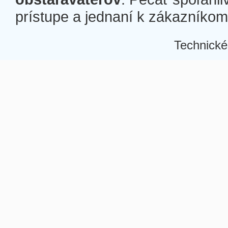
prístupe a jednaní k zákazníkom a
Technické
Â
Â
Â