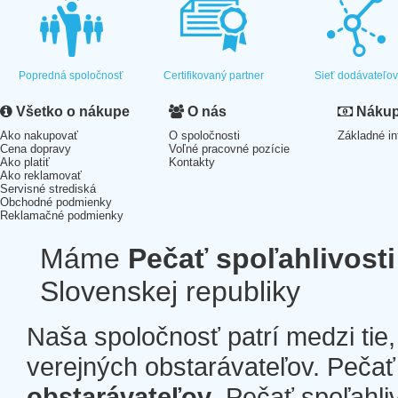
Popredná spoločnosť
Certifikovaný partner
Sieť dodávateľo
Všetko o nákupe
O nás
Nákup 
Ako nakupovať
O spoločnosti
Základné in
Cena dopravy
Voľné pracovné pozície
Ako platiť
Kontakty
Ako reklamovať
Servisné strediská
Obchodné podmienky
Reklamačné podmienky
Máme
Pečať spoľahlivosti
Slovenskej republiky
Naša spoločnosť patrí medzi tie
verejných obstarávateľov. Pečať 
obstarávateľov
. Pečať spoľahli