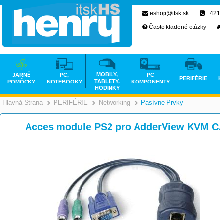
eshop@itsk.sk
+421
Často kladené otázky
MOBILY,
JARNÉ
PC,
PC
PERIFÉRIE
TABLETY,
POMÔCKY
NOTEBOOKY
KOMPONENTY
HODINKY
Hlavná Strana
PERIFÉRIE
Networking
Pasívne Prvky
>
>
>
Acces module PS2 pro AdderView KVM C