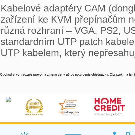
Kabelové adaptéry CAM (dongly)
zařízení ke KVM přepínačům ne
různá rozhraní – VGA, PS2, USB
standardním UTP patch kabelem 
UTP kabelem, který nepřesahuj
Obchod si vyhradzuje právo na zmenu ceny až po potvrdenie objednávky. Obrázok má len il