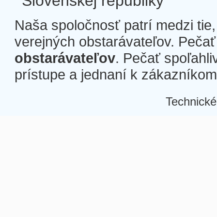
Slovenskej republiky
Naša spoločnosť patrí medzi tie
verejných obstarávateľov. Pečať 
obstarávateľov
. Pečať spoľahli
prístupe a jednaní k zákazníkom a
Technické
Â
Â
Â