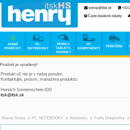
eshop@itsk.sk
+421
Často kladené otázky
MOBILY,
JARNÉ
PC,
PC
PERIFÉRIE
TABLETY,
POMÔCKY
NOTEBOOKY
KOMPONENTY
HODINKY
Produkt je vyradený!
Produkt už nie je v našej ponuke.
Kontaktujte, prosím, manažéra produktu:
Henrich Sonnenschein-ID0
itsk@itsk.sk
Hlavná Strana
PC, NOTEBOOKY
Notebooky
Podľa Uhlopriečky