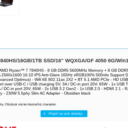
7 7840HS/16GB/1TB SSD/16" WQXGA/GF 4050 6G/Win
e - AMD Ryzen™ 7 7840HS - 8 GB DDR5 5600MHz Memory + 8 GB DD
GA 2560x1600 16:10 IPS Anti-Glare 165Hz sRGB100% 500nits Suppo
anced Optimus) - Wifi 6E 802.11ax 2X2 + BT 5.1 AMD PCIe - HD US
t over USB-C / USB charging 5V; 3A / DC-in port 20V; 65W - 1x USB 
 / DC-in port 20V; 65W - 2x USB 3.2 Gen2 - 1x USB 2.0 - HDMI 2.1 - RJ
y - 230W 5.5phy Slim AC Adapter - Obsidian black
y. Obrázok má len ilustračný charakter.
Prejsť na vrch stránky...