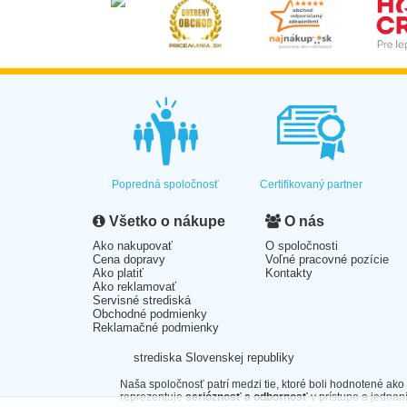
Popredná spoločnosť
Certifikovaný partner
Všetko o nákupe
O nás
Ako nakupovať
O spoločnosti
Cena dopravy
Voľné pracovné pozície
Ako platiť
Kontakty
Ako reklamovať
Servisné strediská
Obchodné podmienky
Reklamačné podmienky
strediska Slovenskej republiky
Naša spoločnosť patrí medzi tie, ktoré boli hodnotené ako
reprezentuje
serióznosť a odbornosť
v prístupe a jednaní