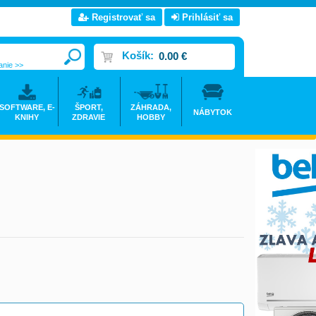
Registrovať sa
Prihlásiť sa
Košík:
0.00 €
anie >>
SOFTWARE, E-
ŠPORT,
ZÁHRADA,
NÁBYTOK
KNIHY
ZDRAVIE
HOBBY