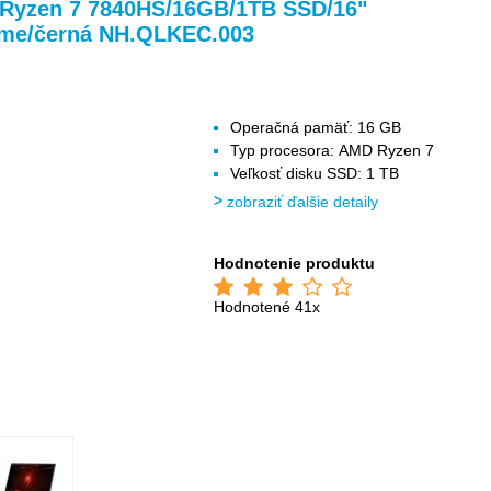
>
>
>
 Ryzen 7 7840HS/16GB/1TB SSD/16"
me/černá NH.QLKEC.003
Operačná pamäť: 16 GB
Typ procesora: AMD Ryzen 7
Veľkosť disku SSD: 1 TB
zobraziť ďalšie detaily
Hodnotenie produktu
Hodnotené 41x