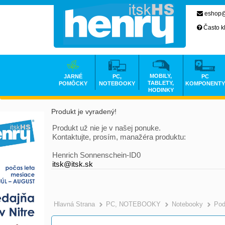
eshop@
Často k
MOBILY,
JARNÉ
PC,
PC
TABLETY,
POMÔCKY
NOTEBOOKY
KOMPONENTY
HODINKY
Produkt je vyradený!
Produkt už nie je v našej ponuke.
Kontaktujte, prosím, manažéra produktu:
Henrich Sonnenschein-ID0
itsk@itsk.sk
Hlavná Strana
PC, NOTEBOOKY
Notebooky
Pod