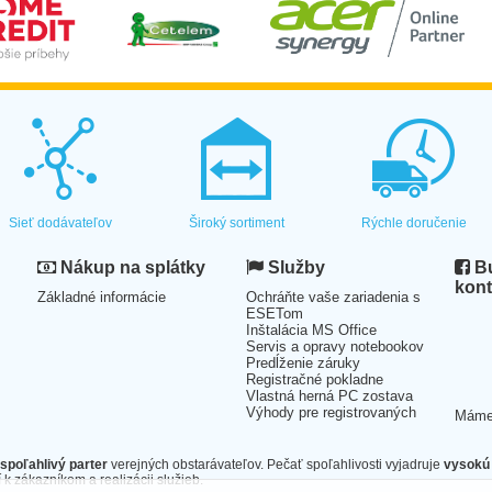
Sieť dodávateľov
Široký sortiment
Rýchle doručenie
Nákup na splátky
Služby
Bu
kont
Základné informácie
Ochráňte vaše zariadenia s
ESETom
Inštalácia MS Office
Servis a opravy notebookov
Predĺženie záruky
Registračné pokladne
Vlastná herná PC zostava
Výhody pre registrovaných
Mám
spoľahlivý parter
verejných obstarávateľov. Pečať spoľahlivosti vyjadruje
vysokú 
 k zákazníkom a realizácii služieb.