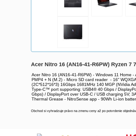
Acer Nitro 16 (AN16-41-R6PW) Ryzen 
Acer Nitro 16 (AN16-41-R6PW) - Windows 11 Hom
PMP4 + N (M.2) - Micro SD card reader - 16" WQX
(2C*512*16*3) 16Gbps 1681MHz 140 MGP (NVidia Adv
Type-C™ port supporting: USB4® 40 Gbps / DisplayPor
Gbps) / DisplayPort over USB-C / USB charging 5V; 3A
Thermal Grease - NitroSense app - 90Wh Li-ion batter
Obchod si vyhradzuje právo na zmenu ceny až po potvrdenie objednávk