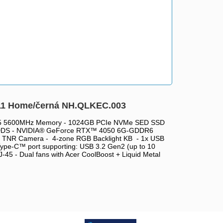
11 Home/černá NH.QLKEC.003
R5 5600MHz Memory - 1024GB PCIe NVMe SED SSD
rt DDS - NVIDIA® GeForce RTX™ 4050 6G-GDDR6
B TNR Camera - 4-zone RGB Backlight KB - 1x USB
Type-C™ port supporting: USB 3.2 Gen2 (up to 10
-45 - Dual fans with Acer CoolBoost + Liquid Metal