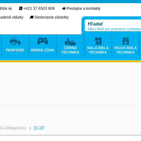
itsk.sk
+421 37 6503 908
Predajne a kontakty
ladené otázky
Sledovanie zásielky
Klikni SEM pre podrobné vyhľadáv
ČIERNA
MALÁ BIELA
VEĽKÁ BIELA
PERIFÉRIE
HERNÁ ZÓNA
TECHNIKA
TECHNIKA
TECHNIKA
ľa Uhlopriečky
15-16"