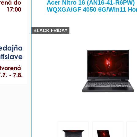
>
Acer Nitro 16 (AN16-41-R6PW)
WQXGA/GF 4050 6G/Win11 Ho
BLACK FRIDAY