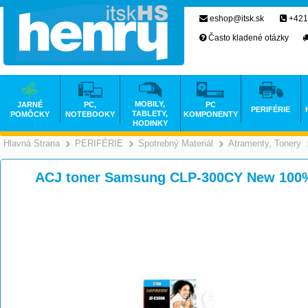
eshop@itsk.sk
+421
Často kladené otázky
MOBILY,
JARNÉ
PC,
PC
PERIFÉRIE
TABLETY,
POMÔCKY
NOTEBOOKY
KOMPONENTY
HODINKY
Hlavná Strana
PERIFÉRIE
Spotrebný Materiál
Atramenty, Tonery
>
>
>
ACJ toner Samsung CLP-300CY New 100%