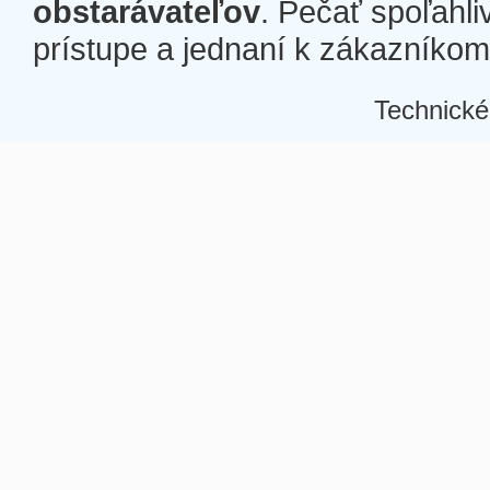
obstarávateľov
. Pečať spoľahli
prístupe a jednaní k zákazníkom a
Technické
Â
Â
Â