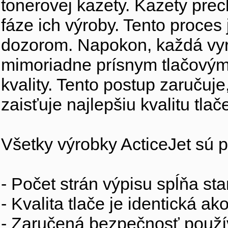
tonerovej kazety. Kazety prec
fáze ich výroby. Tento proces
dozorom. Napokon, každá vy
mimoriadne prísnym tlačovým
kvality. Tento postup zaručuje
zaisťuje najlepšiu kvalitu tlač
Všetky výrobky ActiceJet sú p
- Počet strán výpisu spĺňa s
- Kvalita tlače je identická ak
- Zaručená bezpečnosť použív