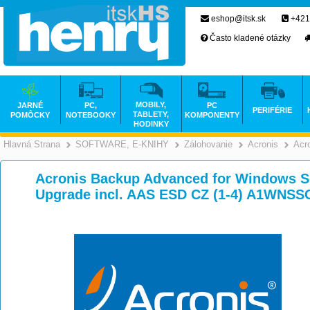
eshop@itsk.sk
+421
Často kladené otázky
MOBILY,
JARNÉ
PC,
PC
PERIFÉRIE
TABLETY,
POMÔCKY
NOTEBOOKY
KOMPONENTY
HODINKY
Hlavná Strana
SOFTWARE, E-KNIHY
Zálohovanie
Acronis
Acr
>
>
Acronis Backup Advanced for Windows Se
Upgrade incl. AAS ESD CZ (1-4) A1WNSS