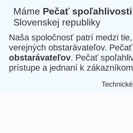
Máme
Pečať spoľahlivosti
Slovenskej republiky
Naša spoločnosť patrí medzi tie
verejných obstarávateľov. Pečať 
obstarávateľov
. Pečať spoľahli
prístupe a jednaní k zákazníkom a
Technické
Â
Â
Â