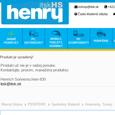
eshop@itsk.sk
+421
Často kladené otázky
MOBILY,
JARNÉ
PC,
PC
PERIFÉRIE
TABLETY,
POMÔCKY
NOTEBOOKY
KOMPONENTY
HODINKY
Produkt je vyradený!
Produkt už nie je v našej ponuke.
Kontaktujte, prosím, manažéra produktu:
Henrich Sonnenschein-ID0
itsk@itsk.sk
Hlavná Strana
PERIFÉRIE
Spotrebný Materiál
Atramenty, Tonery