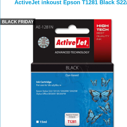
>
>
>
ActiveJet inkoust Epson T1281 Black S2
BLACK FRIDAY