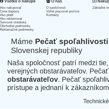
Všetko o nákupe
O nás
Nákup 
Ako nakupovať
O spoločnosti
Základné in
Cena dopravy
Voľné pracovné pozície
Ako platiť
Kontakty
Ako reklamovať
Servisné strediská
Obchodné podmienky
Reklamačné podmienky
Máme
Pečať spoľahlivosti
Slovenskej republiky
Naša spoločnosť patrí medzi tie
verejných obstarávateľov. Pečať 
obstarávateľov
. Pečať spoľahli
prístupe a jednaní k zákazníkom a
Technické
Â
Â