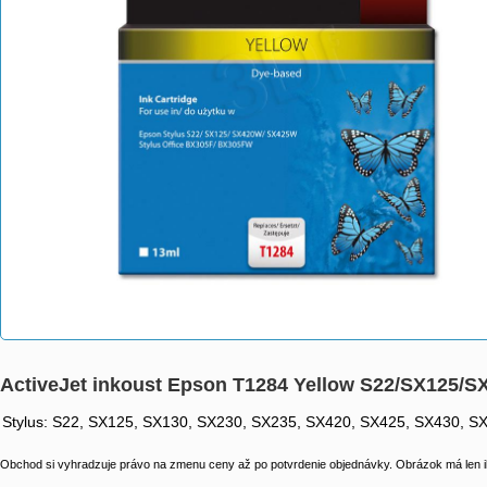
ActiveJet inkoust Epson T1284 Yellow S22/SX125/S
Stylus: S22, SX125, SX130, SX230, SX235, SX420, SX425, SX430, SX
Obchod si vyhradzuje právo na zmenu ceny až po potvrdenie objednávky. Obrázok má len il