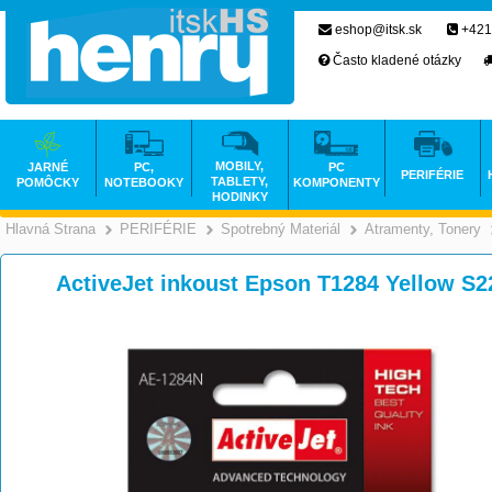
eshop@itsk.sk
+421
Často kladené otázky
MOBILY,
JARNÉ
PC,
PC
PERIFÉRIE
TABLETY,
POMÔCKY
NOTEBOOKY
KOMPONENTY
HODINKY
Hlavná Strana
PERIFÉRIE
Spotrebný Materiál
Atramenty, Tonery
>
>
>
ActiveJet inkoust Epson T1284 Yellow S