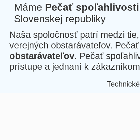
Máme
Pečať spoľahlivosti
Slovenskej republiky
Naša spoločnosť patrí medzi tie
verejných obstarávateľov. Pečať 
obstarávateľov
. Pečať spoľahli
prístupe a jednaní k zákazníkom a
Technické
Â
Â
Â